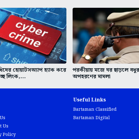
ধিদের হোয়াটসঅ্যাপ হ্যাক করে
পরকীয়ায় মজে ঘর ছাড়লে বধূর
ছে লিংক,...
অপহরণের মামলা
Useful Links
Bartaman Classified
 Us
Bartaman Digital
t Us
y Policy