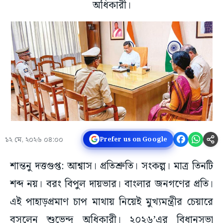
অধিকারী।
১২ মে, ২০২৬ ০৪:০০
Prefer us on Google
শান্তনু দত্তগুপ্ত: আশ্বাস। প্রতিশ্রুতি। সংকল্প। মাত্র তিনটি
শব্দ নয়। বরং বিপুল দায়ভার। বাংলার জনগণের প্রতি।
এই পাহাড়প্রমাণ চাপ মাথায় নিয়েই মুখ্যমন্ত্রীর চেয়ারে
বসলেন শুভেন্দু অধিকারী। ২০২৬’এর বিধানসভা