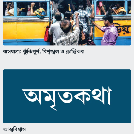
বাসযাত্রা: ঝুঁকিপূর্ণ, বিশৃঙ্খল ও ক্লান্তিকর
আত্মবিশ্বাস