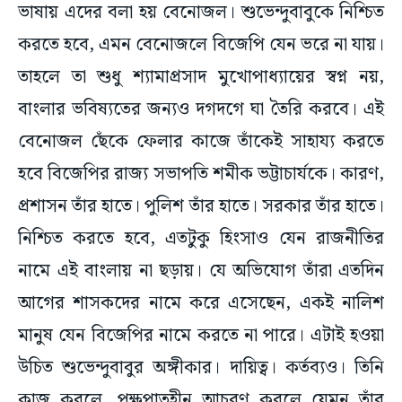
করতে হবে, এমন বেনোজলে বিজেপি যেন ভরে না যায়।
তাহলে তা শুধু শ্যামাপ্রসাদ মুখোপাধ্যায়ের স্বপ্ন নয়,
বাংলার ভবিষ্যতের জন্যও দগদগে ঘা তৈরি করবে। এই
বেনোজল ছেঁকে ফেলার কাজে তাঁকেই সাহায্য করতে
হবে বিজেপির রাজ্য সভাপতি শমীক ভট্টাচার্যকে। কারণ,
প্রশাসন তাঁর হাতে। পুলিশ তাঁর হাতে। সরকার তাঁর হাতে।
নিশ্চিত করতে হবে, এতটুকু হিংসাও যেন রাজনীতির
নামে এই বাংলায় না ছড়ায়। যে অভিযোগ তাঁরা এতদিন
আগের শাসকদের নামে করে এসেছেন, একই নালিশ
মানুষ যেন বিজেপির নামে করতে না পারে। এটাই হওয়া
উচিত শুভেন্দুবাবুর অঙ্গীকার। দায়িত্ব। কর্তব্যও। তিনি
কাজ করলে, পক্ষপাতহীন আচরণ করলে যেমন তাঁর
প্রশংসা হবে, না করলে সমালোচনাও হবে। সেটাও নিতে