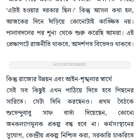
‘এটাই হওয়ার দরকার ছিল।’ কিন্তু আসল কথা হল,
আজকের দিনে দাঁড়িয়ে কোনোটাই কাঙ্ক্ষিত নয়।
পালাবদলের পর শূন্য থেকে শুরু করেছি আমরা। এই
প্রেক্ষাপটে রাজনীতি থাকবে, আদর্শগত বিভেদও থাকবে।
কিন্তু রাজ্যের উন্নয়ন এবং আইন-শৃঙ্খলার স্বার্থে
সেই সব কিছুই এখন পাঠিয়ে দিতে হবে পিছনের
সারিতে। সেটা তিনি করছেনও। প্রথম বৈঠকে
শুভেন্দুবাবু সাফ বার্তা দিয়েছেন, কোনো
জনকল্যাণমূলক প্রকল্প বন্ধ হবে না। কর্মসংস্থানের
সুযোগ, কেন্দ্রীয় প্রকল্প নিশ্চিত করা, সরকারি চাকরিতে
আবেদনের সময়সীমা পাঁচ বছর বাড়ানো... বহু গুরুত্বপূর্ণ