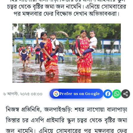
চত্বর থেকে বৃষ্টির জমা জল নামেনি। এনিয়ে সোমবারের
পর মঙ্গলবার ফের বিক্ষোভ দেখান অভিভাবকরা।
৬ আগস্ট, ২০২৫ ০৪:০০
Prefer us on Google
নিজস্ব প্রতিনিধি, জলপাইগুড়ি: শহর লাগোয়া বালাপাড়া
তিস্তার চর এসপি প্রাইমারি স্কুল চত্বর থেকে বৃষ্টির জমা
জল নামেনি। এনিয়ে সোমবারের পর মঙ্গলবার ফের