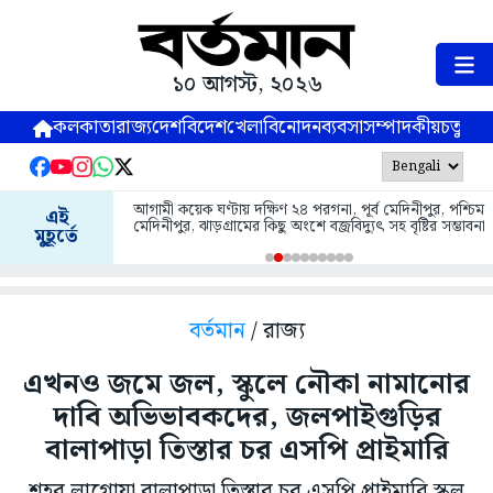
১০ আগস্ট, ২০২৬
কলকাতা
রাজ্য
দেশ
বিদেশ
খেলা
বিনোদন
ব্যবসা
সম্পাদকীয়
চতুষ্পর্ণ
আগামী কয়েক ঘণ্টায় দক্ষিণ ২৪ পরগনা, পূর্ব মেদিনীপুর, পশ্চিম
এই
মেদিনীপুর, ঝাড়গ্রামের কিছু অংশে বজ্রবিদ্যুৎ সহ বৃষ্টির সম্ভাবনা
মুহূর্তে
বর্তমান
/ রাজ্য
এখনও জমে জল, স্কুলে নৌকা নামানোর
দাবি অভিভাবকদের, জলপাইগুড়ির
বালাপাড়া তিস্তার চর এসপি প্রাইমারি
শহর লাগোয়া বালাপাড়া তিস্তার চর এসপি প্রাইমারি স্কুল