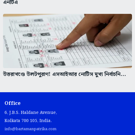
এনটিএ
উত্তরাখণ্ডে উলটপুরাণ! এসআইআর নোটিস মুখ্য নির্বাচনি...
Office
6, J.B.S. Haldane Avenue,
Kolkata 700 105, India.
info@bartamanpatrika.com