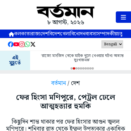
৮ আগস্ট, ২০২৬
কলকাতা
রাজ্য
দেশ
বিদেশ
খেলা
বিনোদন
ব্যবসা
সম্পাদকীয়
চতুষ্পর্ণ
‘রাজ্যে মসজিদ থেকে মাইক খুলে নেওয়ার ঘটনা অত্যন্ত
এই
দুঃখজনক’
মুহূর্তে
বর্তমান
/ দেশ
ফের হিংসা মণিপুরে, পেট্রল ঢেলে
আত্মহত্যার হুমকি
কিছুদিন শান্ত থাকার পর ফের হিংসার আগুন জ্বলল
মণিপুরে। শনিবার রাত থেকে ইম্ফল উপত্যকার একাধিক