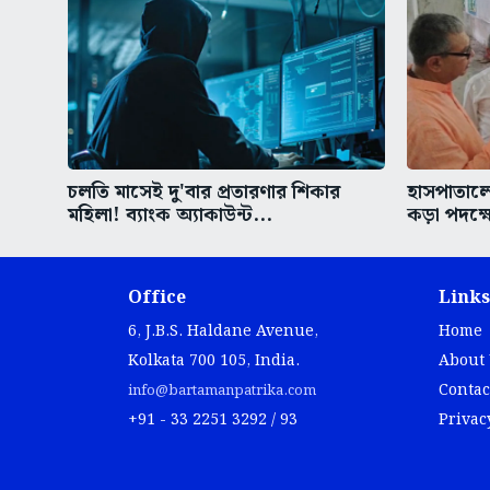
চলতি মাসেই দু'বার প্রতারণার শিকার
হাসপাতাল
মহিলা! ব্যাংক অ্যাকাউন্ট...
কড়া পদক্ষ
Office
Links
6, J.B.S. Haldane Avenue,
Home
Kolkata 700 105, India.
About
Contac
info@bartamanpatrika.com
+91 - 33 2251 3292 / 93
Privac