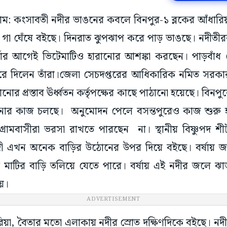
়গ্রাম: কংসাবতী নদীর ভাঙনের কবলে বিনপুর-১ ব্লকের আঁধারি
ের গা ঘেঁষে বইছে। দিনরাত ঝুপঝাপ করে পাড় ভাঙছে। নদীতীরবর
ষার আগেই ভিটেমাটিও হারানোর আশঙ্কা করছেন। পাড়বাঁধ দ
ে দিলেন তাঁরা।জেলা সেচদপ্তরের আধিকারিক নমিত সরকার 
নোর প্রস্তাব ঊর্ধ্বতন কর্তৃপক্ষের কাছে পাঠানো হয়েছে। বিনপু
ধানোর কাজ চলছে। অনুমোদন পেলে বসন্তপুরেও কাজ শুরু হব
ামবাসীরা ভরসা রাখতে পারছেন না। স্থানীয় বিষ্ণুপদ শীট, 
ী এখন অনেক বাড়ির উঠোনের উপর দিয়ে বইছে। বর্ষায় জ
মাটির বাড়ি তলিয়ে যেতে পারে। বর্ষায় এই নদীর জলে ঝাড
য়।
ADVERTISEMENT
িয়া, বৈতার মতো এলাকায় নদীর স্রোত দক্ষিণদিকে বইছে। নদী