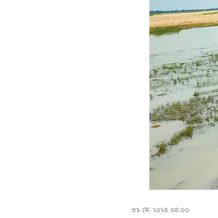
৩১ মে, ২০২৫ ০৪:০০