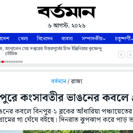
৬ আগস্ট, ২০২৬
িদেশ
খেলা
বিনোদন
ব্যবসা
সম্পাদকীয়
চতুষ্পর্ণী
ে, জানালেন সেচ দপ্তরের উত্তরপূর্বের চিফ ইঞ্জিনিয়ার কৃষ্ণেন্দু
ভৌমিক
বর্তমান
/ রাজ্য
পুরে কংসাবতীর ভাঙনের কবলে গ
নের কবলে বিনপুর-১ ব্লকের আঁধারিয়া পঞ্চায়েতের বস
্ৰামের গা ঘেঁষে বইছে। দিনরাত ঝুপঝাপ করে পাড় 