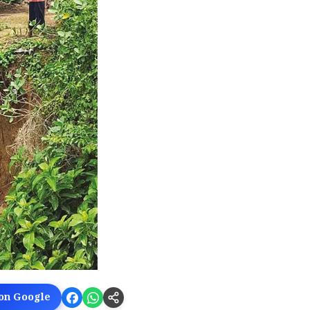
 on Google