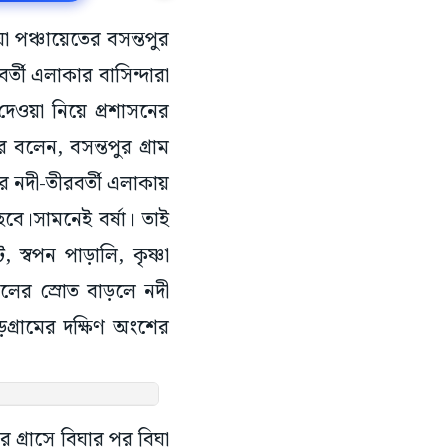
য়া পঞ্চায়েতের বসন্তপুর
্তী এলাকার বাসিন্দারা
েওয়া নিয়ে প্রশাসনের
বলেন, বসন্তপুর গ্ৰাম
রে নদী-তীরবর্তী এলাকায়
ে।সামনেই বর্ষা। তাই
স্বপন পাড়ালি, কৃষ্ণা
লের স্রোত বাড়লে নদী
়গ্রামের দক্ষিণ অংশের
র গ্ৰাসে বিঘার পর বিঘা