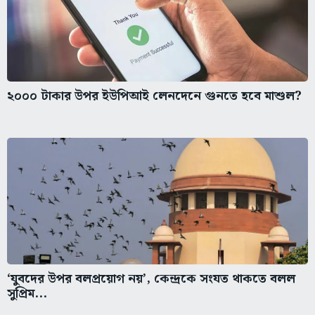
২০০০ টাকার উপর ইউপিআই লেনদেনে গুনতে হবে মাশুল?
‘যুবদের উপর বলপ্রয়োগ নয়’, কেন্দ্রকে সংযত থাকতে বলল
সুপ্রিম...