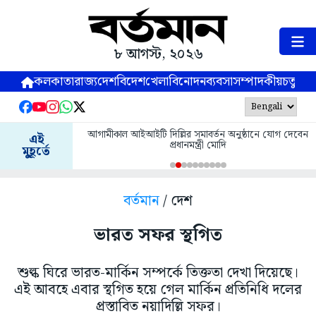
৮ আগস্ট, ২০২৬
কলকাতা
রাজ্য
দেশ
বিদেশ
খেলা
বিনোদন
ব্যবসা
সম্পাদকীয়
চতুষ্পর্ণ
আগামীকাল আইআইটি দিল্লির সমাবর্তন অনুষ্ঠানে যোগ দেবেন
এই
প্রধানমন্ত্রী মোদি
মুহূর্তে
বর্তমান
/ দেশ
ভারত সফর স্থগিত
শুল্ক ঘিরে ভারত-মার্কিন সম্পর্কে তিক্ততা দেখা দিয়েছে।
এই আবহে এবার স্থগিত হয়ে গেল মার্কিন প্রতিনিধি দলের
প্রস্তাবিত নয়াদিল্লি সফর।