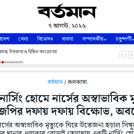
৭ আগস্ট, ২০২৬
িদেশ
খেলা
বিনোদন
ব্যবসা
সম্পাদকীয়
চতুষ্পর্ণী
ুদ্ধে উত্তরাখণ্ডে মিছিল কংগ্রেসের
বর্তমান
/ কলকাতা
 নার্সিং হোমে নার্সের অস্বাভাবিক মৃ
েপির দফায় দফায় বিক্ষোভ, অ
র্সের অস্বাভাবিক মৃত্যুকে ঘিরে উত্তেজনা ছড়াল সিঙ্
্গুর থানার এলাকার বোড়াই তেমাথায় একটি নার্সিং হ