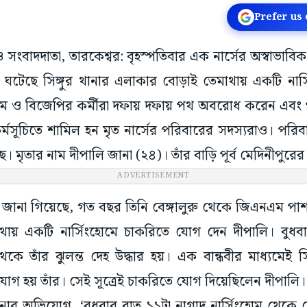
Prefer us
ড়া ও সংবাদদাতা, তারকেশ্বর: বৃহস্পতিবার এক নার্সের অস্বাভাবিক
টি ঘটেছে সিঙ্গুর থানার এলাকার বোড়াই তেমাথায় একটি না
বাম ও বিজেপির কর্মীরা দফায় দফায় পথ অবরোধ করেন এবং 
র্মসূচিতে শামিল হন মৃত নার্সের পরিবারের সদস্যরাও। পরি
 মৃতার নাম দীপালি জানা (২৪)। তাঁর বাড়ি পূর্ব মেদিনীপুরের ন
ADVERTISEMENT
ত্রে জানা গিয়েছে, গত বছর তিনি বেঙ্গালুরু থেকে জিএনএম
মাথায় একটি নার্সিংহোমে চাকরিতে যোগ দেন দীপালি। বুধবা
ে তাঁর ঝুলন্ত দেহ উদ্ধার হয়। এক বান্ধবীর মাধ্যমেই সিঙ
গাযোগ হয় তাঁর। সেই সূত্রেই চাকরিতে যোগ দিয়েছিলেন দীপালি
জানার অভিযোগ, ‘বুধবার রাত ১১টা নাগাদ নার্সিংহোম থেকে 