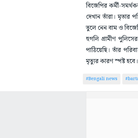
বিজেপির কর্মী-সমর্থক
দেখান তাঁরা। মৃতার প
তুলে নেন বাম ও বিজেপ
হুগলি গ্রামীণ পুলিসে
পাঠিয়েছি। তাঁর পরিব
মৃত্যুর কারণ স্পষ্ট হবে।
#Bengali news
#bar