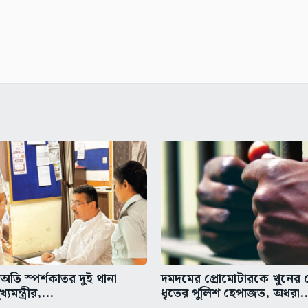
তি স্পর্শকাতর দুই থানা
দমদমের প্রোমোটারকে খুনের চে
্যমন্ত্রীর,...
ধৃতের পুলিশ হেপাজত, অধরা..