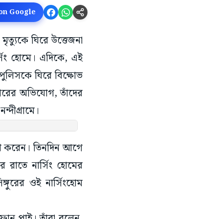
 on Google
 মৃত্যুকে ঘিরে উত্তেজনা
র্সিং হোমে। এদিকে, এই
পুলিসকে ঘিরে বিক্ষোভ
বারের অভিযোগ, তাঁদের
ন্দীগ্রামে।
 পাশ করেন। তিনদিন আগে
র রাতে নার্সিং হোমের
্গুরের ওই নার্সিংহোম
।
ফোন পাই। তাঁরা বলেন,