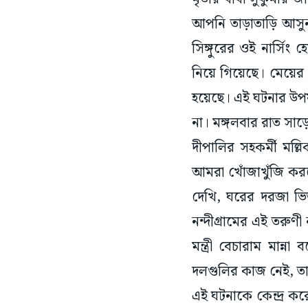
আপনি তাড়াতাড়ি আসু
সিঙ্গুরের ওই নার্সি
নিয়ে গিয়েছে। মেয়ের
হয়েছে। এই ঘটনার উপযুক
না। মঙ্গলবার রাত সা
দীপালির সহকর্মী মল্
আমরা খোঁজাখুঁজি কর
দেখি, ঘরের দরজা ভিত
নন্দীগ্রামের এই তরুণী
মন্ত্রী বেচারাম মান্
দলগুলির কাজ নেই, তাই ত
এই ঘটনাকে কেন্দ্র কর