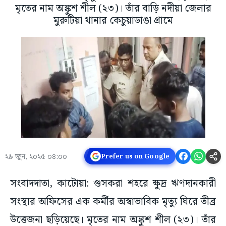
মৃতের নাম অঙ্কুশ শীল (২৩)। তাঁর বাড়ি নদীয়া জেলার
মুরুটিয়া থানার কেচুয়াডাঙা গ্রামে
২৯ জুন, ২০২৫ ০৪:০০
Prefer us on Google
সংবাদদাতা, কাটোয়া: গুসকরা শহরে ক্ষুদ্র ঋণদানকারী
সংস্থার অফিসের এক কর্মীর অস্বাভাবিক মৃত্যু ঘিরে তীব্র
উত্তেজনা ছড়িয়েছে। মৃতের নাম অঙ্কুশ শীল (২৩)। তাঁর