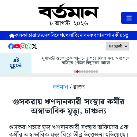
৮ আগস্ট, ২০২৬
কলকাতা
রাজ্য
দেশ
বিদেশ
খেলা
বিনোদন
ব্যবসা
সম্পাদকীয়
চতুষ্পর্ণ
মুখ্যমন্ত্রী শুভেন্দুকে জানানোর পরে মিলল ফল, অবশেষে
এই
বাড়িতে পৌঁছল বিদ্যুতের আলো
মুহূর্তে
বর্তমান
/ রাজ্য
গুসকরায় ঋণদানকারী সংস্থার কর্মীর
অস্বাভাবিক মৃত্যু, চাঞ্চল্য
গুসকরা শহরে ক্ষুদ্র ঋণদানকারী সংস্থার অফিসের এক
কর্মীর অস্বাভাবিক মৃত্যু ঘিরে তীব্র উত্তেজনা ছড়িয়েছে।