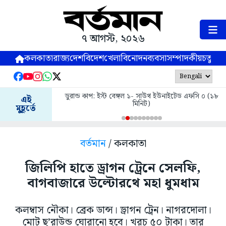
৭ আগস্ট, ২০২৬
কলকাতা
রাজ্য
দেশ
বিদেশ
খেলা
বিনোদন
ব্যবসা
সম্পাদকীয়
চতুষ্পর্ণ
ডুরান্ড কাপ: ইস্ট বেঙ্গল ১- সাউথ ইউনাইটেড এফসি ০ (১৮
এই
মিনিট)
মুহূর্তে
বর্তমান
/ কলকাতা
জিলিপি হাতে ড্রাগন ট্রেনে সেলফি,
বাগবাজারে উল্টোরথে মহা ধুমধাম
কলম্বাস নৌকা। ব্রেক ডান্স। ড্রাগন ট্রেন। নাগরদোলা।
মোট ছ’রাউন্ড ঘোরানো হবে। খরচ ৫০ টাকা। তার