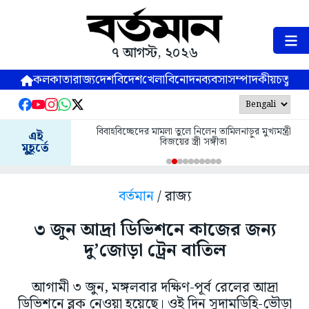
৭ আগস্ট, ২০২৬
কলকাতা
রাজ্য
দেশ
বিদেশ
খেলা
বিনোদন
ব্যবসা
সম্পাদকীয়
চতুষ্পর্ণ
বিবাহবিচ্ছেদের মামলা তুলে নিলেন তামিলনাড়ুর মুখ্যমন্ত্রী
এই
বিজয়ের স্ত্রী সঙ্গীতা
মুহূর্তে
বর্তমান
/ রাজ্য
৩ জুন আদ্রা ডিভিশনে কাজের জন্য
দু’জোড়া ট্রেন বাতিল
আগামী ৩ জুন, মঙ্গলবার দক্ষিণ-পূর্ব রেলের আদ্রা
ডিভিশনে ব্লক নেওয়া হয়েছে। ওই দিন সুদামডিহি-ভৌড়া