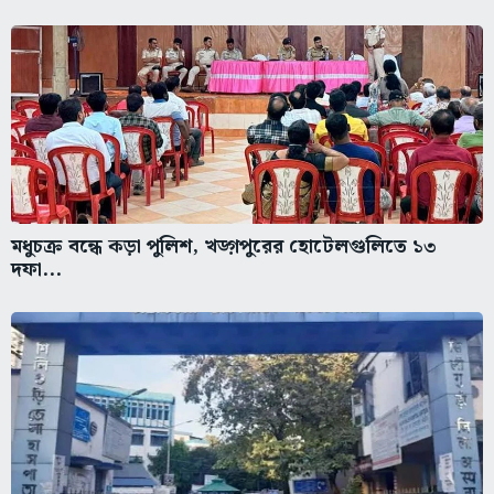
মধুচক্র বন্ধে কড়া পুলিশ, খড়্গপুরের হোটেলগুলিতে ১৩
দফা...