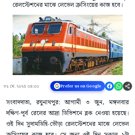
রেলস্টেশনের মাঝে লেভেল ক্রসিংয়ের কাজ হবে।
৩১ মে, ২০২৫ ০৪:০০
Prefer us on Google
সংবাদদাতা, রঘুনাথপুর: আগামী ৩ জুন, মঙ্গলবার
দক্ষিণ-পূর্ব রেলের আদ্রা ডিভিশনে ব্লক নেওয়া হয়েছে।
ওই দিন সুদামডিহি-ভৌড়া রেলস্টেশনের মাঝে লেভেল