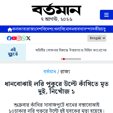
৭ আগস্ট, ২০২৬
কলকাতা
রাজ্য
দেশ
বিদেশ
খেলা
বিনোদন
ব্যবসা
সম্পাদকীয়
চতুষ্পর্ণ
এই
অগ্নিবীর যোজনার বিরুদ্ধে উত্তরাখণ্ডে মিছিল কংগ্রেসের
মুহূর্তে
বর্তমান
/ রাজ্য
ধানবোঝাই লরি পুকুরে উল্টে কাঁথিতে মৃত
দুই, নিখোঁজ ১
শুক্রবার কাঁথির সাবাজপুটে ধানের বস্তাবোঝাই
১০চাকার লরি পুকুরে উল্টে দুই যুবকের মৃত্যু হয়েছে।