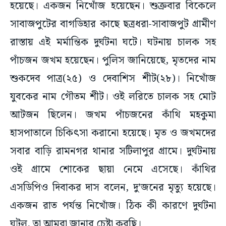
হয়েছে। একজন নিখোঁজ হয়েছেন। শুক্রবার বিকেলে
সাবাজপুটের বাগডিহার কাছে ছত্রধরা-সাবাজপুট গ্রামীণ
রাস্তায় এই মর্মান্তিক দুর্ঘটনা ঘটে। ঘটনায় চালক সহ
পাঁচজন জখম হয়েছেন। পুলিস জানিয়েছে, মৃতদের নাম
শুকদেব পাত্র(২৫) ও দেবাশিস শীট(২৮)। নিখোঁজ
যুবকের নাম গৌতম শীট। ওই লরিতে চালক সহ মোট
আটজন ছিলেন। জখম পাঁচজনের কাঁথি মহকুমা
হাসপাতালে চিকিৎসা করানো হয়েছে। মৃত ও জখমদের
সবার বাড়ি রামনগর থানার সটিলাপুর গ্রামে। দুর্ঘটনায়
ওই গ্রামে শোকের ছায়া নেমে এসেছে। কাঁথির
এসডিপিও দিবাকর দাস বলেন, দু’জনের মৃত্যু হয়েছে।
একজন রাত পর্যন্ত নিখোঁজ। ঠিক কী কারণে দুর্ঘটনা
ঘটল, তা আমরা জানার চেষ্টা করছি।