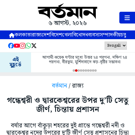
৬ আগস্ট, ২০২৬
কলকাতা
রাজ্য
দেশ
বিদেশ
খেলা
বিনোদন
ব্যবসা
সম্পাদকীয়
চতুষ্পর্ণ
আগামী কয়েক ঘণ্টার মধ্যে উত্তর ২৪ পরগনা, দক্ষিণ ২৪
এই
পরগনা, বীরভূম, মুর্শিদাবাদে ঝড়-বৃষ্টির সম্ভাবনা
মুহূর্তে
বর্তমান
/ রাজ্য
গন্ধেশ্বরী ও দ্বারকেশ্বরের উপর দু’টি সেতু
জীর্ণ, চিন্তায় প্রশাসন
বর্ষার আগে বাঁকুড়া শহরের দুই প্রান্তে গন্ধেশ্বরী নদী ও
দ্বারকেশ্বর নদের উপরের দু’টি জীর্ণ সেতু প্রশাসনের চিন্তা