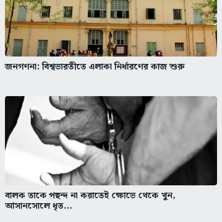
জনগণনা: বিশ্বভারতীতে এলাকা নির্ধারণের কাজ শুরু
বালক তাকে পছন্দ না করাতেই ক্ষোভে থেকে খুন,
আসানসোলে ধৃত...