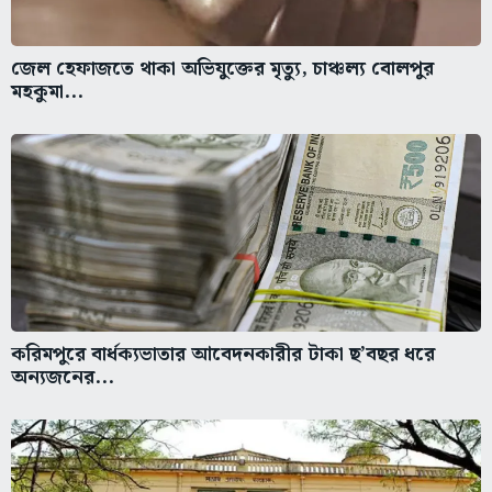
জেল হেফাজতে থাকা অভিযুক্তের মৃত্যু, চাঞ্চল্য বোলপুর
মহকুমা...
করিমপুরে বার্ধক্যভাতার আবেদনকারীর টাকা ছ’বছর ধরে
অন্যজনের...