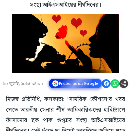
সংস্থা আইএসআইয়ের দীর্ঘদিনের।
১০ জুলাই, ২০২৫ ০৪:০০
Prefer us on Google
নিজস্ব প্রতিনিধি, কলকাতা: ‘সামরিক কৌশলে’র খবর
পেতে ভারতীয় সেনার শীর্ষ আধিকারিকদের হানিট্র্যাপে
ফাঁসানোর ছক পাক গুপ্তচর সংস্থা আইএসআইয়ের