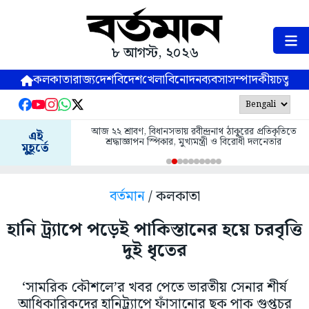
৮ আগস্ট, ২০২৬
কলকাতা
রাজ্য
দেশ
বিদেশ
খেলা
বিনোদন
ব্যবসা
সম্পাদকীয়
চতুষ্পর্ণ
আজ ২২ শ্রাবণ, বিধানসভায় রবীন্দ্রনাথ ঠাকুরের প্রতিকৃতিতে
এই
শ্রদ্ধাজ্ঞাপন স্পিকার, মুখ্যমন্ত্রী ও বিরোধী দলনেতার
মুহূর্তে
বর্তমান
/ কলকাতা
হানি ট্র্যাপে পড়েই পাকিস্তানের হয়ে চরবৃত্তি
দুই ধৃতের
‘সামরিক কৌশলে’র খবর পেতে ভারতীয় সেনার শীর্ষ
আধিকারিকদের হানিট্র্যাপে ফাঁসানোর ছক পাক গুপ্তচর