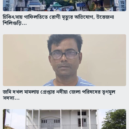
চিকিৎসায় গাফিলতিতে রোগী মৃত্যুর অভিযোগ, উত্তেজনা
শিলিগুড়ি...
জমি দখল মামলায় গ্রেপ্তার নদীয়া জেলা পরিষদের তৃণমূল
সদস্য...