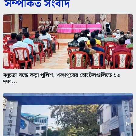
সম্পর্কিত সংবাদ
মধুচক্র বন্ধে কড়া পুলিশ, খড়্গপুরের হোটেলগুলিতে ১৩
দফা...