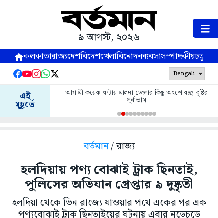
৯ আগস্ট, ২০২৬
কলকাতা
রাজ্য
দেশ
বিদেশ
খেলা
বিনোদন
ব্যবসা
সম্পাদকীয়
চতুষ্পর্ণ
আগামী কয়েক ঘণ্টায় মালদা জেলার কিছু অংশে বজ্র-বৃষ্টির
এই
পূর্বাভাস
মুহূর্তে
বর্তমান
/ রাজ্য
হলদিয়ায় পণ্য বোঝাই ট্রাক ছিনতাই,
পুলিসের অভিযান গ্রেপ্তার ৯ দুষ্কৃতী
হলদিয়া থেকে ভিন রাজ্যে যাওয়ার পথে একের পর এক
পণ্যবোঝাই ট্রাক ছিনতাইয়ের ঘটনায় এবার নড়েচড়ে