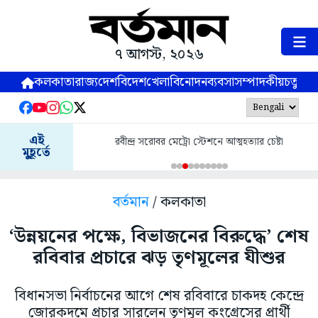
৭ আগস্ট, ২০২৬
কলকাতা
রাজ্য
দেশ
বিদেশ
খেলা
বিনোদন
ব্যবসা
সম্পাদকীয়
চতুষ্পর্ণ
এই
রবীন্দ্র সরোবর মেট্রো স্টেশনে আত্মহত্যার চেষ্টা
মুহূর্তে
বর্তমান
/ কলকাতা
‘উন্নয়নের পক্ষে, বিভাজনের বিরুদ্ধে’ শেষ
রবিবার প্রচারে ঝড় তৃণমূলের যীশুর
বিধানসভা নির্বাচনের আগে শেষ রবিবারে চাকদহ কেন্দ্রে
জোরকদমে প্রচার সারলেন তৃণমূল কংগ্রেসের প্রার্থী