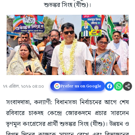
শুভঙ্কর সিংহ (যীশু)।
২৭ এপ্রিল, ২০২৬ ০৪:০০
Prefer us on Google
সংবাদদাতা, কল্যাণী: বিধানসভা নির্বাচনের আগে শেষ
রবিবারে চাকদহ কেন্দ্রে জোরকদমে প্রচার সারলেন
তৃণমূল কংগ্রেসের প্রার্থী শুভঙ্কর সিংহ (যীশু)। উন্নয়ন ও