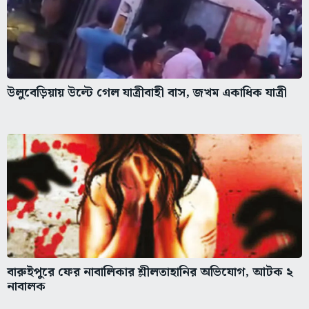
উলুবেড়িয়ায় উল্টে গেল যাত্রীবাহী বাস, জখম একাধিক যাত্রী
বারুইপুরে ফের নাবালিকার শ্লীলতাহানির অভিযোগ, আটক ২
নাবালক