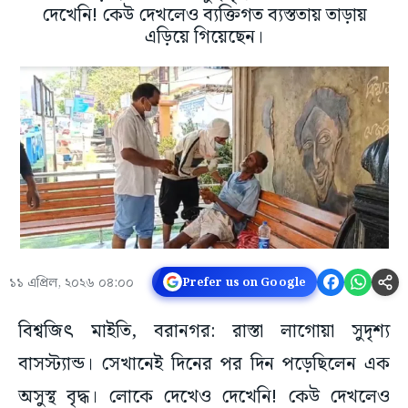
দেখেনি! কেউ দেখলেও ব্যক্তিগত ব্যস্ততায় তাড়ায়
এড়িয়ে গিয়েছেন।
১১ এপ্রিল, ২০২৬ ০৪:০০
Prefer us on Google
বিশ্বজিৎ মাইতি, বরানগর: রাস্তা লাগোয়া সুদৃশ্য
বাসস্ট্যান্ড। সেখানেই দিনের পর দিন পড়েছিলেন এক
অসুস্থ বৃদ্ধ। লোকে দেখেও দেখেনি! কেউ দেখলেও