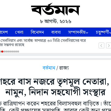
৮ আগস্ট, ২০২৬
িদেশ
খেলা
বিনোদন
ব্যবসা
সম্পাদকীয়
চতুষ্পর্ণী
 সেলসিয়াস এবং সর্বোচ্চ তাপমাত্রা ৩০ ডিগ্রি সেলসিয়াসের ঘরে
ার সম্ভবনা রয়েছে
বর্তমান
/ রাজ্য
 শহরে বাস নজরে তৃণমূল নেতারা, 
নামুন, নিদান সহযোগী সংস্থার
চ রাত্রিযাপন করেন শহরের বিলাসবহুল বাড়িতে। তা
পতি, কেউ পঞ্চায়েত সভাপতি, আবার কেউ অন্য পদ