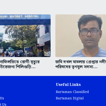
গাফিলতিতে রোগী মৃত্যুর
জমি দখল মামলায় গ্রেপ্তার নদ
ত্তেজনা শিলিগুড়ি...
পরিষদের তৃণমূল সদস্য...
Useful Links
Bartaman Classified
 Us
Bartaman Digital
t Us