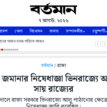
৭ আগস্ট, ২০২৬
িদেশ
খেলা
বিনোদন
ব্যবসা
সম্পাদকীয়
চতুষ্পর্ণী
নের সামনে চলন্ত গাড়িতে আগুন
বর্তমান
/ রাজ্য
জমানার নিষেধাজ্ঞা ভিনরাজ্যে আ
সায় রাজ্যের
লে রাজ্য সরকার ভিনরাজ্যে আলু পাঠানোর ক্ষেত্রে
নিষেধাজ্ঞা জারি করেছিল।