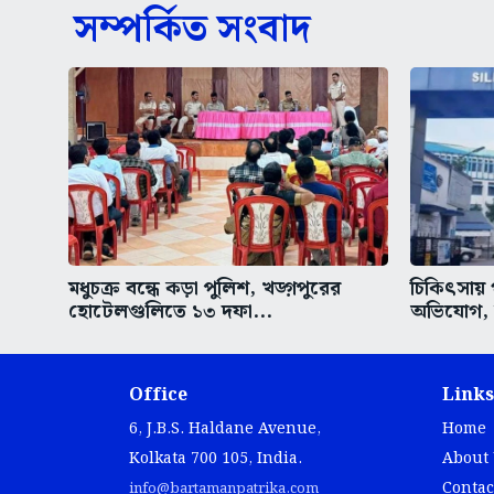
সম্পর্কিত সংবাদ
মধুচক্র বন্ধে কড়া পুলিশ, খড়্গপুরের
চিকিৎসায় 
হোটেলগুলিতে ১৩ দফা...
অভিযোগ, উ
Office
Links
6, J.B.S. Haldane Avenue,
Home
Kolkata 700 105, India.
About
Contac
info@bartamanpatrika.com