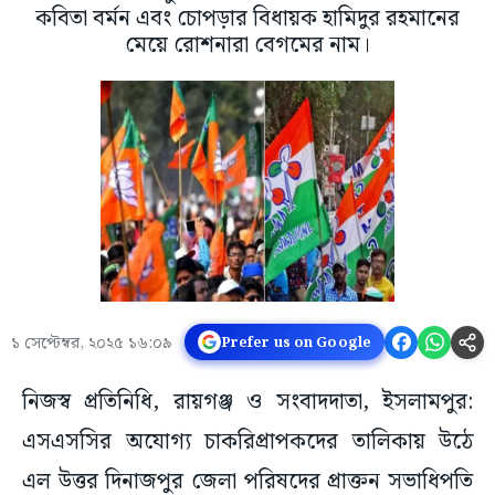
কবিতা বর্মন এবং চোপড়ার বিধায়ক হামিদুর রহমানের
মেয়ে রোশনারা বেগমের নাম।
১ সেপ্টেম্বর, ২০২৫ ১৬:০৯
Prefer us on Google
নিজস্ব প্রতিনিধি, রায়গঞ্জ ও সংবাদদাতা, ইসলামপুর:
এসএসসির অযোগ্য চাকরিপ্রাপকদের তালিকায় উঠে
এল উত্তর দিনাজপুর জেলা পরিষদের প্রাক্তন সভাধিপতি