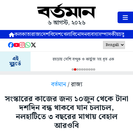
৬ আগস্ট, ২০২৬
কলকাতা
রাজ্য
দেশ
বিদেশ
খেলা
বিনোদন
ব্যবসা
সম্পাদকীয়
চতুষ্পর্ণ
এই
রহড়ায় দেশি বন্দুক ও কার্তুজ সহ ধৃত এক
মুহূর্তে
বর্তমান
/ রাজ্য
সংস্কারের কাজের জন্য ১০জুন থেকে টানা
দশদিন বন্ধ থাকবে যান চলাচল,
নলহাটিতে ৩ বছরের মাথায় বেহাল
আরওবি