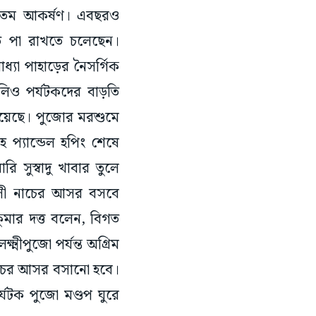
ন্যতম আকর্ষণ। এবছরও
তে পা রাখতে চলেছেন।
্যা পাহাড়ের নৈসর্গিক
লিও পর্যটকদের বাড়তি
রয়েছে। পুজোর মরশুমে
 প্যান্ডেল হপিং শেষে
 সুস্বাদু খাবার তুলে
াসী নাচের আসর বসবে
ুমার দত্ত বলেন, বিগত
্মীপুজো পর্যন্ত অগ্রিম
নাচের আসর বসানো হবে।
যটক পুজো মণ্ডপ ঘুরে