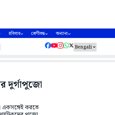
রবিবার
শ্রেণীবদ্ধ
অন্যান্য
 দুর্গাপুজো
া একসঙ্গেই করতে
 পর্যটকদের পুজো