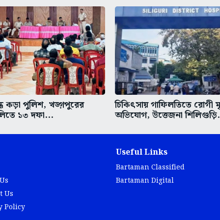
ধে কড়া পুলিশ, খড়্গপুরের
চিকিৎসায় গাফিলতিতে রোগী মৃত
িতে ১৩ দফা...
অভিযোগ, উত্তেজনা শিলিগুড়ি.
Useful Links
Bartaman Classified
 Us
Bartaman Digital
t Us
y Policy