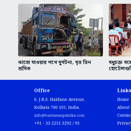
কাজে যাওয়ার পথে দুর্ঘটনা, মৃত তিন
মধুচক্র বন্
শ্রমিক
হোটেলগুল
Office
Links
6, J.B.S. Haldane Avenue,
Home
Kolkata 700 105, India.
About
Contac
info@bartamanpatrika.com
+91 - 33 2251 3292 / 93
Privac