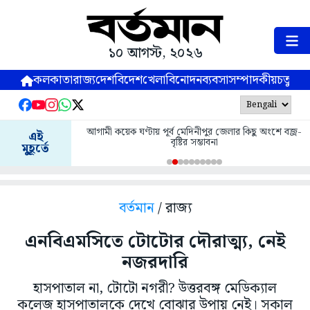
১০ আগস্ট, ২০২৬
কলকাতা
রাজ্য
দেশ
বিদেশ
খেলা
বিনোদন
ব্যবসা
সম্পাদকীয়
চতুষ্পর্ণ
আগামী কয়েক ঘণ্টায় পূর্ব মেদিনীপুর জেলার কিছু অংশে বজ্র-
এই
বৃষ্টির সম্ভাবনা
মুহূর্তে
বর্তমান
/ রাজ্য
এনবিএমসিতে টোটোর দৌরাত্ম্য, নেই
নজরদারি
হাসপাতাল না, টোটো নগরী? উত্তরবঙ্গ মেডিক্যাল
কলেজ হাসপাতালকে দেখে বোঝার উপায় নেই। সকাল