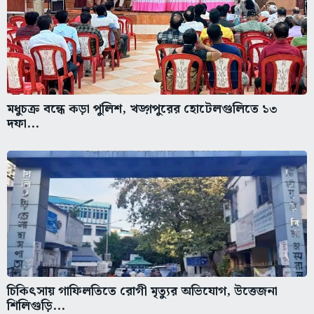
মধুচক্র বন্ধে কড়া পুলিশ, খড়্গপুরের হোটেলগুলিতে ১৩
দফা...
চিকিৎসায় গাফিলতিতে রোগী মৃত্যুর অভিযোগ, উত্তেজনা
শিলিগুড়ি...