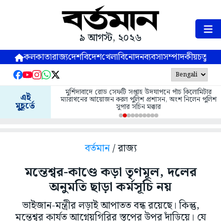
৯ আগস্ট, ২০২৬
কলকাতা
রাজ্য
দেশ
বিদেশ
খেলা
বিনোদন
ব্যবসা
সম্পাদকীয়
চতুষ্পর্ণ
মুর্শিদাবাদে রোড সেফটি সপ্তাহ উদযাপনে পাঁচ কিলোমিটার
এই
ম্যারাথনের আয়োজন করল পুলিশ প্রশাসন, অংশ নিলেন পুলিশ
মুহূর্তে
সুপার সচিন মক্কার
বর্তমান
/ রাজ্য
মন্তেশ্বর-কাণ্ডে কড়া তৃণমূল, দলের
অনুমতি ছাড়া কর্মসূচি নয়
ভাইজান-মন্ত্রীর লড়াই আপাতত বন্ধ রয়েছে। কিন্তু,
মন্তেশ্বর কার্যত আগ্নেয়গিরির স্তূপের উপর দাঁড়িয়ে। যে