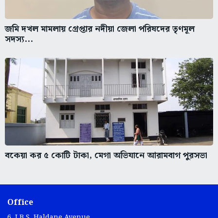
জমি দখল মামলায় গ্রেপ্তার নদীয়া জেলা পরিষদের তৃণমূল
সদস্য...
বকেয়া কর ৫ কোটি টাকা, মেগা অভিযানে আরামবাগ পুরসভা
Office
6, J.B.S. Haldane Avenue,