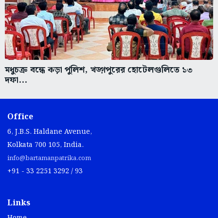
মধুচক্র বন্ধে কড়া পুলিশ, খড়্গপুরের হোটেলগুলিতে ১৩
দফা...
Office
6, J.B.S. Haldane Avenue,
Kolkata 700 105, India.
info@bartamanpatrika.com
+91 - 33 2251 3292 / 93
Links