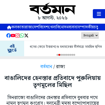
৮ আগস্ট, ২০২৬
কলকাতা
রাজ্য
দেশ
বিদেশ
খেলা
বিনোদন
ব্যবসা
সম্পাদকীয়
চতুষ্পর্ণ
এই
ধসের জেরে উত্তরাখণ্ডে মধ্যমহেশ্বর তীর্থযাত্রা সাময়িক স্থগিত
মুহূর্তে
বর্তমান
/ রাজ্য
বাঙালিদের হেনস্তার প্রতিবাদে পুরুলিয়ায়
তৃণমূলের মিছিল
ভিনরাজ্যে বাঙালিদের হেনস্তার প্রতিবাদে বুধবার পথে
নামল তৃণমূল কংগ্রেস। দলনেত্রী মমতা বন্দ্যোপাধ্যায়ের