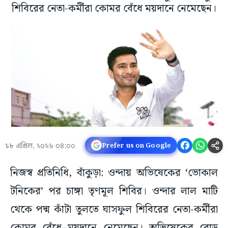
শিবিরের নেতা-কর্মীরা কোমর বেঁধে ময়দানে নেমেছেন।
১৮ এপ্রিল, ২০২৬ ০৪:০০
Prefer us on Google
নিজস্ব প্রতিনিধি, বাঁকুড়া: ওন্দায় অভিষেকের ‘ভোকাল
টনিকের’ পর চাঙ্গা তৃণমূল শিবির। ওন্দার লাল মাটি
থেকে পদ্ম কাঁটা তুলতে ঘাসফুল শিবিরের নেতা-কর্মীরা