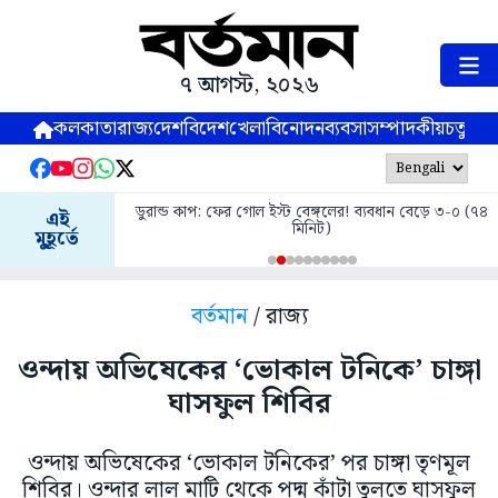
৭ আগস্ট, ২০২৬
কলকাতা
রাজ্য
দেশ
বিদেশ
খেলা
বিনোদন
ব্যবসা
সম্পাদকীয়
চতুষ্পর্ণ
ডুরান্ড কাপ: ফের গোল ইস্ট বেঙ্গলের! ব্যবধান বেড়ে ৩-০ (৭৪
এই
মিনিট)
মুহূর্তে
বর্তমান
/ রাজ্য
ওন্দায় অভিষেকের ‘ভোকাল টনিকে’ চাঙ্গা
ঘাসফুল শিবির
ওন্দায় অভিষেকের ‘ভোকাল টনিকের’ পর চাঙ্গা তৃণমূল
শিবির। ওন্দার লাল মাটি থেকে পদ্ম কাঁটা তুলতে ঘাসফুল