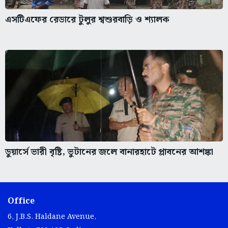
এসটিএফের রেডারে টুলুর শ্বশুরবাড়ি ও শ্যালক
ডুয়ার্সে ভারী বৃষ্টি, ভুটানের জলে বানারহাটে প্লাবনের আশঙ্কা
Office
6, J.B.S. Haldane Avenue,