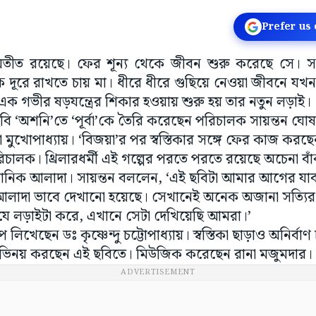
Prefer us
র অতীত রয়েছে। ফের শূন্য থেকে জীবন শুরু করেছে সে। স
দূরে রাখতে চায় মা। ধীরে ধীরে গুছিয়ে নেওয়া জীবনে যখন ভ
ই এক গভীর ষড়যন্ত্রের শিকার হওয়ায় শুরু হয় তার নতুন লড়াই
বি ‘অশনি’তে ‘পূর্বা’কে তৈরি করেছেন পরিচালক সায়ন্তন ঘোষা
া মুখোপাধ্যায়। ‘বিজয়া’র পর স্বস্তিকার সঙ্গে ফের কাজ করছ
িচালক। থ্রিলারধর্মী এই গল্পের পরতে পরতে রয়েছে অচেনা বাঁ
খানিক আলাদা। সায়ন্তন বললেন, ‘এই ছবিটা আমার আগের য
াদা ভাবে দেখানো হয়েছে। সেখানেই অনেক অজানা সত্যির
 যে লড়াইটা করে, এখানে সেটা দেখিয়েছি আমরা।’
 লিখেছেন ডঃ কৃষ্ণেন্দু চট্টোপাধ্যায়। স্বস্তিকা ছাড়াও অনির্বাণ চক
মুখ অভিনয় করছেন এই ছবিতে। মিউজিক করেছেন রানা মজুমদার।
ADVERTISEMENT