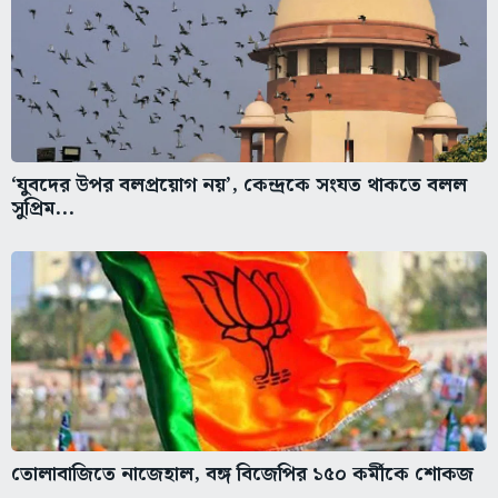
‘যুবদের উপর বলপ্রয়োগ নয়’, কেন্দ্রকে সংযত থাকতে বলল
সুপ্রিম...
তোলাবাজিতে নাজেহাল, বঙ্গ বিজেপির ১৫০ কর্মীকে শোকজ