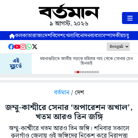
৯ আগস্ট, ২০২৬
কলকাতা
রাজ্য
দেশ
বিদেশ
খেলা
বিনোদন
ব্যবসা
সম্পাদকীয়
চতুষ্পর্ণ
ময়নাগুড়িতে জাতীয় সড়কে মহিলার গলা থেকে সোনার চেন
এই
ছিনতাই
মুহূর্তে
বর্তমান
/ দেশ
জম্মু-কাশ্মীরে সেনার ‘অপারেশন অখাল’,
খতম আরও তিন জঙ্গি
জম্মু-কাশ্মীরে খতম আরও তিন জঙ্গি। শনিবার সকালে
কুলগাঁও জেলায় ওই জঙ্গিদের নিকেশ করে নিরাপত্তা