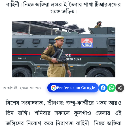
বাহিনী। নিহত জঙ্গিরা লস্কর-ই-তৈবার শাখা টিআরএফের
সঙ্গে জড়িত।
৩ আগস্ট, ২০২৫ ০৪:০০
Prefer us on Google
বিশেষ সংবাদদাতা, শ্রীনগর: জম্মু-কাশ্মীরে খতম আরও
তিন জঙ্গি। শনিবার সকালে কুলগাঁও জেলায় ওই
জঙ্গিদের নিকেশ করে নিরাপত্তা বাহিনী। নিহত জঙ্গিরা