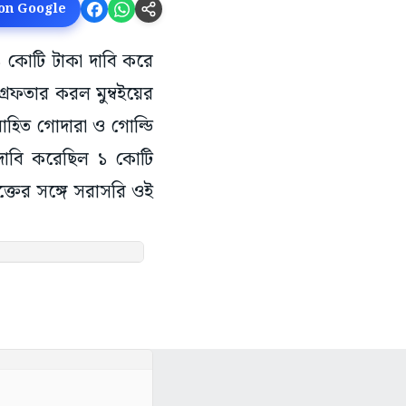
 on Google
১ কোটি টাকা দাবি করে
্রেফতার করল মুম্বইয়ের
োহিত গোদারা ও গোল্ডি
 দাবি করেছিল ১ কোটি
ক্তের সঙ্গে সরাসরি ওই