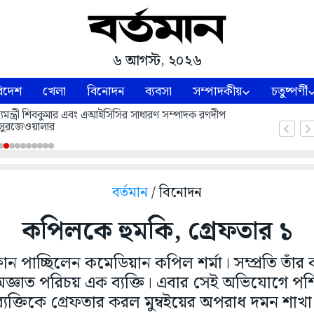
৬ আগস্ট, ২০২৬
িদেশ
খেলা
বিনোদন
ব্যবসা
সম্পাদকীয়
চতুষ্পর্ণী
 মুখ্যমন্ত্রী শিবকুমার এবং এআইসিসির সাধারণ সম্পাদক রণদীপ
সুরজেওয়ালার
বর্তমান
/ বিনোদন
কপিলকে হুমকি, গ্রেফতার ১
ন পাচ্ছিলেন কমেডিয়ান কপিল শর্মা। সম্প্রতি তাঁ
অজ্ঞাত পরিচয় এক ব্যক্তি। এবার সেই অভিযোগে পশ্
ব্যক্তিকে গ্রেফতার করল মুম্বইয়ের অপরাধ দমন শাখা