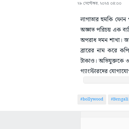
২৮ সেপ্টেম্বর, ২০২৫ ০৪:০০
লাগাতার হুমকি ফোন প
অজ্ঞাত পরিচয় এক ব্যক
অপরাধ দমন শাখা। জান
ব্রারের নাম করে কপ
টাকাও। অভিযুক্তকে ৩০
গ্যাংস্টারদের যোগায
#bollywood
#Bengali