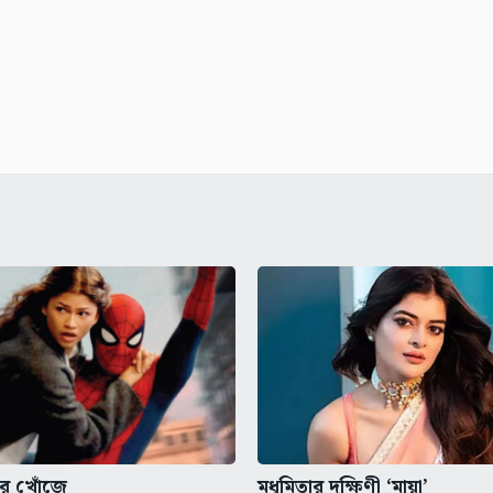
বার খোঁজে
মধুমিতার দক্ষিণী ‘মায়া’