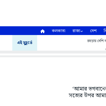
কলকাতা
রাজ্য
দেশ
ব
রহড়ায় দেশি ব
এই মুহূর্তে
‘আমার ভগবানের
সত্যের উপর আমার 