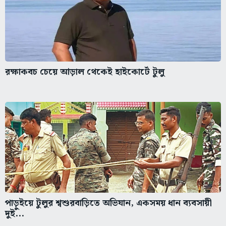
রক্ষাকবচ চেয়ে আড়াল থেকেই হাইকোর্টে টুলু
পাড়ুইয়ে টুলুর শ্বশুরবাড়িতে অভিযান, একসময় ধান ব্যবসায়ী
দুই...