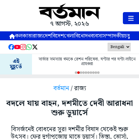
৭ আগস্ট, ২০২৬
কলকাতা
রাজ্য
দেশ
বিদেশ
খেলা
বিনোদন
ব্যবসা
সম্পাদকীয়
চতুষ্পর্ণ
সার্ভার সমস্যায় থমকে রেশন পরিষেবা, ঘণ্টার পর ঘণ্টা লাইনে
এই
গ্রাহকরা
মুহূর্তে
বর্তমান
/ রাজ্য
বদলে যায় বাহন, দশমীতে দেবী আরাধনা
শুরু ডুয়ার্সে
বিসর্জনেই বোধনের সুর! দশমীর বিষাদ থেকেই শুরু
উৎসব। ফের দুর্গাপুজোয় মাতে ডুয়ার্স। তিস্তা, তোর্সা,