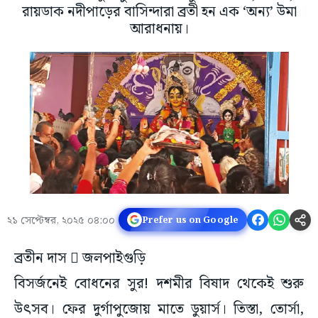
রায়ডাক নদীপাড়ের বাসিন্দারা ব্রতী হন এক ‘অন্য’ উমা
আরাধনায়।
২১ সেপ্টেম্বর, ২০২৫ ০৪:০০
Prefer us on Google
ব্রতীন দাস  জলপাইগুড়ি
বিসর্জনেই বোধনের সুর! দশমীর বিষাদ থেকেই শুরু
উৎসব। ফের দুর্গাপুজোয় মাতে ডুয়ার্স। তিস্তা, তোর্সা,