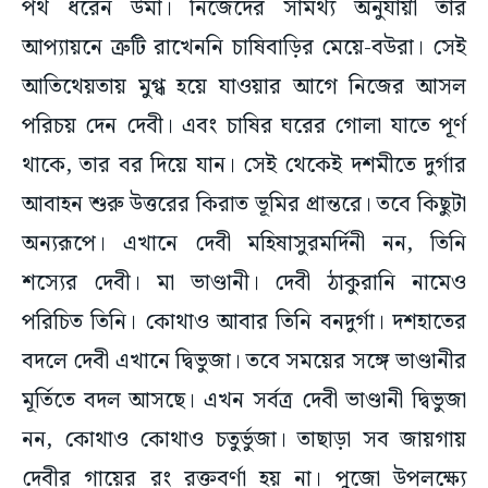
পথ ধরেন উমা। নিজেদের সামর্থ্য অনুযায়ী তাঁর
আপ্যায়নে ত্রুটি রাখেননি চাষিবাড়ির মেয়ে-বউরা। সেই
আতিথেয়তায় মুগ্ধ হয়ে যাওয়ার আগে নিজের আসল
পরিচয় দেন দেবী। এবং চাষির ঘরের গোলা যাতে পূর্ণ
থাকে, তার বর দিয়ে যান। সেই থেকেই দশমীতে দুর্গার
আবাহন শুরু উত্তরের কিরাত ভূমির প্রান্তরে। তবে কিছুটা
অন্যরূপে। এখানে দেবী মহিষাসুরমর্দিনী নন, তিনি
শস্যের দেবী। মা ভাণ্ডানী। দেবী ঠাকুরানি নামেও
পরিচিত তিনি। কোথাও আবার তিনি বনদুর্গা। দশহাতের
বদলে দেবী এখানে দ্বিভুজা। তবে সময়ের সঙ্গে ভাণ্ডানীর
মূর্তিতে বদল আসছে। এখন সর্বত্র দেবী ভাণ্ডানী দ্বিভুজা
নন, কোথাও কোথাও চতুর্ভুজা। তাছাড়া সব জায়গায়
দেবীর গায়ের রং রক্তবর্ণা হয় না। পুজো উপলক্ষ্যে