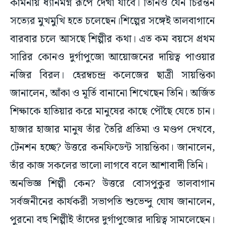
কামনায় ধ্যানমগ্ন রূপে দেখা যাবে। তিনিও যেন চিরন্তন
সত্যের মুখমুখি হতে চলেছেন।শিল্পের সঙ্গেই তালবাগানে
বারবার চলে আসছে শিল্পীর কথা। এত কম বয়সে প্রথম
সারির কোনও দুর্গাপুজো আয়োজনের দায়িত্ব পাওয়ার
নজির বিরল। হেরম্বচন্দ্র কলেজের ছাত্রী সায়ন্তিকা
জানালেন, আঁকা ও মূর্তি বানানো শিখেছেন তিনি। অর্জিত
শিক্ষাকে হাতিয়ার করে মানুষের কাছে পৌঁছে যেতে চান।
হাজার হাজার মানুষ তাঁর তৈরি প্রতিমা ও মণ্ডপ দেখবে,
টেনশন হচ্ছে? উত্তরে কনফিডেন্ট সায়ন্তিকা। জানালেন,
তাঁর কাজ সকলের ভালো লাগবে বলে আশাবাদী তিনি।
অনভিজ্ঞ শিল্পী কেন? উত্তরে বোসপুকুর তালবাগান
সর্বজনীনের কার্যকরী সভাপতি শুভেন্দু ঘোষ জানালেন,
পুরনো বহু শিল্পীই তাঁদের দুর্গাপুজোর দায়িত্ব সামলেছেন।