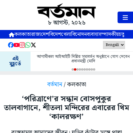
৮ আগস্ট, ২০২৬
কলকাতা
রাজ্য
দেশ
বিদেশ
খেলা
বিনোদন
ব্যবসা
সম্পাদকীয়
চতুষ্পর্ণ
আগামীকাল আইআইটি দিল্লির সমাবর্তন অনুষ্ঠানে যোগ দেবেন
এই
প্রধানমন্ত্রী মোদি
মুহূর্তে
বর্তমান
/ কলকাতা
‘পরিত্রাণে’র সন্ধান বোসপুকুর
তালবাগানে, শীতলা মন্দিরের এবারের থিম
‘কালরক্ষণ’
ব্যস্ততাময় আমাদের জীবন। ঘড়ির কাঁটার সঙ্গে পাল্লা