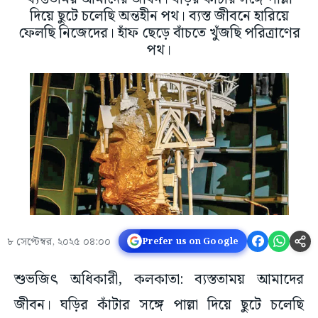
দিয়ে ছুটে চলেছি অন্তহীন পথ। ব্যস্ত জীবনে হারিয়ে
ফেলছি নিজেদের। হাঁফ ছেড়ে বাঁচতে খুঁজছি পরিত্রাণের
পথ।
৮ সেপ্টেম্বর, ২০২৫ ০৪:০০
Prefer us on Google
শুভজিৎ অধিকারী, কলকাতা: ব্যস্ততাময় আমাদের
জীবন। ঘড়ির কাঁটার সঙ্গে পাল্লা দিয়ে ছুটে চলেছি