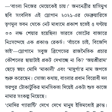
ছবি সংবলিত এই স্লোগান ২০২১-এর ফেব্রুয়ারিতে
তৃণমূল ভবন থেকে নেট মাধ্যমে প্রকাশ হতেই ৫ ঘণ্টায়
৩৩ লক্ষ শেয়ার হয়েছিল! ভারতে ভোটের বাজারে
নিঃসন্দেহে এক প্রকাণ্ড রেকর্ড। ‘বাঁচতে চাই, বিজেপি
তাই’—স্লোগানে সবুজ ব্রিগেডের রাজনৈতিক প্রচার
কৌশলের ছায়াটাই প্রকট দেখাচ্ছে না কি? ‘জয়শ্রীরাম’
ছেড়ে স্বয়ং মোদি ‘মাকালী’ এবং ‘মাদুর্গা’র নাম জপতে
শুরু করেছেন। সোজা কথায়, বাংলার প্রধান বিরোধী দল
ভরপুর টোকাটুকির মানসিকতা দিয়েই একটা শুভ কাজে
নামার সংকল্প নিয়েছে।
‘মোদির গ্যারান্টি’ দেখে দেখে মানুষ ইতিমধ্যেই ক্লান্ত।
মোদির গ্যারান্টি বলতে বাংলার গরিব মানুষগুলি সীমাহীন