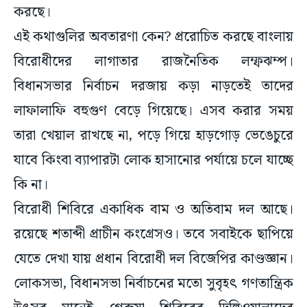
এই কথাগুলির অবতারণা কেন? প্ররোচিত করছে বাংলায়
বিরোধীদের লাগাতার রাজনৈতিক লম্ফঝম্প।
বিধানসভার নির্বাচন দরজায় কড়া নাড়তেই তাদের
লাফালাফি বহুগুণ বেড়ে গিয়েছে। এসব করার সময়
তারা খেয়াল রাখছে না, পড়ে গিয়ে হাড়গোড় ভেঙেচুরে
যাবে কিংবা ব্যাপারটা লোক হাসানোর পর্যায়ে চলে যাচ্ছে
কি না।
বিরোধী শিবিরে একাধিক বাম ও অতিবাম দল আছে।
রয়েছে শতাব্দী প্রাচীন কংগ্রেসও। তবে সবাইকে ছাপিয়ে
যেতে দেখা যায় প্রধান বিরোধী দল বিজেপির কাণ্ডজ্ঞান।
লোকসভা, বিধানসভা নির্বাচনের মতো সুবৃহৎ গণতান্ত্রিক
উৎসব মানেই গেরুয়া শিবিরের দিল্লিওয়ালাদের
দাপাদাপি হয়ে ওঠে দর্শনীয়। এই যেমন ২২ আগস্ট ঘুরে