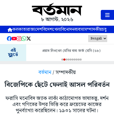
৮ আগস্ট, ২০২৬
কলকাতা
রাজ্য
দেশ
বিদেশ
খেলা
বিনোদন
ব্যবসা
সম্পাদকীয়
চতুষ্পর্ণ
এই
প্রয়াত লিওনেল মেসির বাবা জর্জ মেসি (৬৮)
মুহূর্তে
বর্তমান
/ সম্পাদকীয়
বিজেপিকে ছেঁটে ফেলাই আসল পরিবর্তন
ফরাসি মনোবিদ জ্যাক লাকাঁ কাঠামোগত ভাষাতত্ত্ব, দর্শন
এবং গণিতের উপর ভিত্তি করে ফ্রয়েডের কাজের
পুনর্ব্যাখ্যা করেছিলেন। ১৯৩১ সালের ঘটনা।