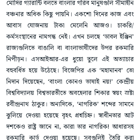
বঞ্চনার অধিক কিছু পায়নি। একশো দিনের কাজ এবং
আবাস যোজনায় টাকা মেলেনি আজও। চাকরি/
কর্মসংস্থানের নামগন্ধ নেই। এখন চলছে ‘ডাবল ইঞ্জিন’
রাজ্যগুলিতে বাঙালি বা বাংলাভাষীদের উপর রকমারি
নিপীড়ন। এসআইআর-এর ধুয়ো তুলে এই অত্যাচার
বহুবর্ধিত হয়ে উঠেছে। বিজেপির এক ‘মহামানব’ তো
নিদান দিয়েছেন, ‘বাংলা কোনও ভাষাই নয়!’ কেন্দ্রীয়
বিশ্ববিদ্যালয় বিশ্বভারতীতে অবহেলার শিকার স্বয়ং স্রষ্টা
রবীন্দ্রনাথ ঠাকুর। অন্যদিকে, ‘নাগরিক’ শব্দের সামনে
ঝুলিয়ে দেওয়া হয়েছে বৃহৎ প্রশ্নচিহ্ন। স্বাধীনতার আট
দশকেও রাষ্ট্র জানে না, কারা তার নাগরিক! আধারসহ
রকমারি কার্ড দেওয়া হয়েছে। সবগুলিই তৈরি করা
বাধ্যতামূলক। অথচ সেগুলি ‘নির্ভরযোগ্য’ বলে মানেন না