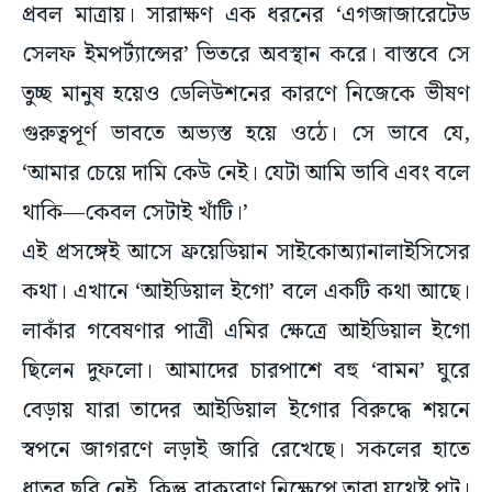
সেলফ ইমপর্ট্যান্সের’ ভিতরে অবস্থান করে। বাস্তবে সে
তুচ্ছ মানুষ হয়েও ডেলিউশনের কারণে নিজেকে ভীষণ
গুরুত্বপূর্ণ ভাবতে অভ্যস্ত হয়ে ওঠে। সে ভাবে যে,
‘আমার চেয়ে দামি কেউ নেই। যেটা আমি ভাবি এবং বলে
থাকি—কেবল সেটাই খাঁটি।’
এই প্রসঙ্গেই আসে ফ্রয়েডিয়ান সাইকোঅ্যানালাইসিসের
কথা। এখানে ‘আইডিয়াল ইগো’ বলে একটি কথা আছে।
লাকাঁর গবেষণার পাত্রী এমির ক্ষেত্রে আইডিয়াল ইগো
ছিলেন দুফলো। আমাদের চারপাশে বহু ‘বামন’ ঘুরে
বেড়ায় যারা তাদের আইডিয়াল ইগোর বিরুদ্ধে শয়নে
স্বপনে জাগরণে লড়াই জারি রেখেছে। সকলের হাতে
ধাতব ছুরি নেই, কিন্তু বাক্যবাণ নিক্ষেপে তারা যথেষ্ট পটু।
আকথা-কুথায় নামী ব্যক্তিদের চ্যালেঞ্জ ছুড়ে দেওয়ায়