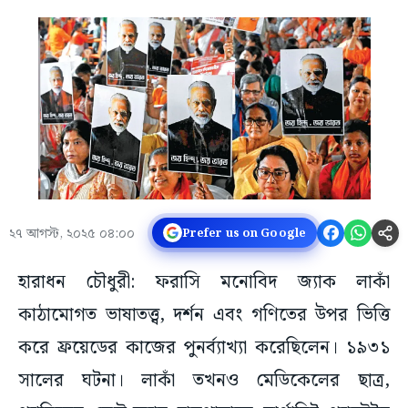
২৭ আগস্ট, ২০২৫ ০৪:০০
Prefer us on Google
হারাধন চৌধুরী: ফরাসি মনোবিদ জ্যাক লাকাঁ
কাঠামোগত ভাষাতত্ত্ব, দর্শন এবং গণিতের উপর ভিত্তি
করে ফ্রয়েডের কাজের পুনর্ব্যাখ্যা করেছিলেন। ১৯৩১
সালের ঘটনা। লাকাঁ তখনও মেডিকেলের ছাত্র,