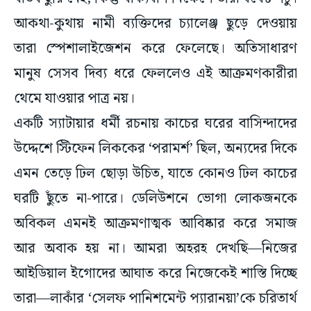
তারা স্পেশালাইজেশন করে ফেলেছে। অতিসাধারণ
মানুষ সেসব দিব্য ধরে ফেললেও এই আক্রমণকারীরা
থেমে যাওয়ার পাত্র নয়।
একটি স্যাটায়ার ধর্মী রচনায় কাচের ঘরের বাসিন্দাদের
উদ্দেশে স্টিফেন লিককের ‘পরামর্শ’ ছিল, অন্যদের দিকে
এমন তেড়ে ঢিল ছোড়া উচিত, যাতে কোনও ঢিল কাচের
ঘরটি ছুঁতে না-পারে। ডেলিউশনে ভোগা লোকজনকে
অবিকল এমনই আক্রমণাত্মক আবিষ্কার করে সমাজ
আর অবাক হয় না। আমরা অহরহ দেখছি—নিজের
আইডিয়াল ইগোদের আঘাত করে নিজেকেই শাস্তি দিচ্ছে
তারা—লাকাঁর ‘সেলফ পানিশমেন্ট প্যারানয়া’কে চরিতার্থ
করছে।