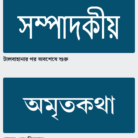
টালবাহানার পর অবশেষে শুরু
পূজক এবং জিজ্ঞাসু,