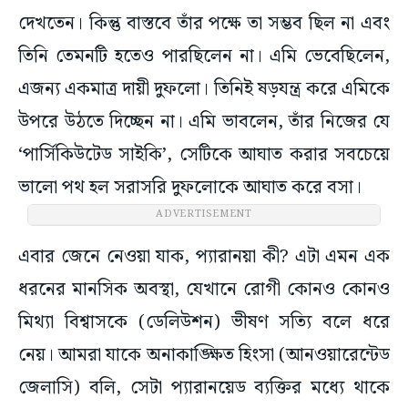
দেখতেন। কিন্তু বাস্তবে তাঁর পক্ষে তা সম্ভব ছিল না এবং
তিনি তেমনটি হতেও পারছিলেন না। এমি ভেবেছিলেন,
এজন্য একমাত্র দায়ী দুফলো। তিনিই ষড়যন্ত্র করে এমিকে
উপরে উঠতে দিচ্ছেন না। এমি ভাবলেন, তাঁর নিজের যে
‘পার্সিকিউটেড সাইকি’, সেটিকে আঘাত করার সবচেয়ে
ভালো পথ হল সরাসরি দুফলোকে আঘাত করে বসা।
এবার জেনে নেওয়া যাক, প্যারানয়া কী? এটা এমন এক
ধরনের মানসিক অবস্থা, যেখানে রোগী কোনও কোনও
মিথ্যা বিশ্বাসকে (ডেলিউশন) ভীষণ সত্যি বলে ধরে
নেয়। আমরা যাকে অনাকাঙ্ক্ষিত হিংসা (আনওয়ারেন্টেড
জেলাসি) বলি, সেটা প্যারানয়েড ব্যক্তির মধ্যে থাকে
প্রবল মাত্রায়। সারাক্ষণ এক ধরনের ‘এগজাজারেটেড