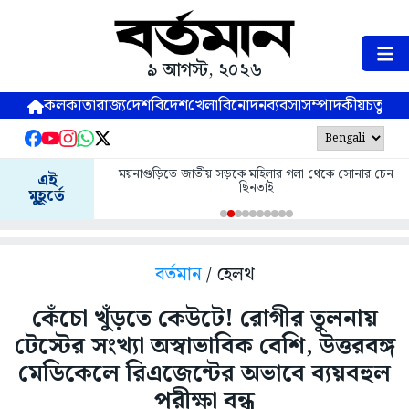
৯ আগস্ট, ২০২৬
কলকাতা
রাজ্য
দেশ
বিদেশ
খেলা
বিনোদন
ব্যবসা
সম্পাদকীয়
চতুষ্পর্ণ
ময়নাগুড়িতে জাতীয় সড়কে মহিলার গলা থেকে সোনার চেন
এই
ছিনতাই
মুহূর্তে
বর্তমান
/ হেলথ
কেঁচো খুঁড়তে কেউটে! রোগীর তুলনায়
টেস্টের সংখ্যা অস্বাভাবিক বেশি, উত্তরবঙ্গ
মেডিকেলে রিএজেন্টের অভাবে ব্যয়বহুল
পরীক্ষা বন্ধ