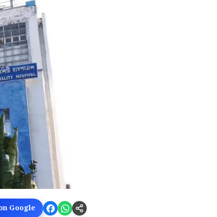
 on Google