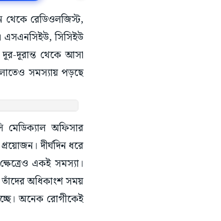
িন থেকে রেডিওলজিস্ট,
াব। এসএনসিইউ, সিসিইউ
দূর-দূরান্ত থেকে আসা
লাতেও সমস্যায় পড়ছে
্সি মেডিক্যাল অফিসার
রয়োজন। দীর্ঘদিন ধরে
ক্ষেত্রেও একই সমস্যা।
। তাঁদের অধিকাংশ সময়
 হচ্ছে। অনেক রোগীকেই