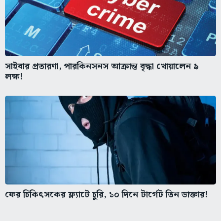
সাইবার প্রতারণা, পারকিনসনস আক্রান্ত বৃদ্ধা খোয়ালেন ৯
লক্ষ!
ফের চিকিৎসকের ফ্ল্যাটে চুরি, ১০ দিনে টার্গেট তিন ডাক্তার!