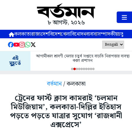
৮ আগস্ট, ২০২৬
কলকাতা
রাজ্য
দেশ
বিদেশ
খেলা
বিনোদন
ব্যবসা
সম্পাদকীয়
চতুষ্পর্ণ
আগামীকাল শ্রাবণী মেলার চতুর্থ সপ্তাহে বাড়তি নিরাপত্তার ব্যবস্থা
এই
করল প্রশাসন
মুহূর্তে
বর্তমান
/ কলকাতা
ট্রেনের ফার্স্ট ক্লাস কামরাই ‘চলমান
মিউজিয়াম’, কলকাতা-দিল্লির ইতিহাস
পড়তে পড়তে যাত্রার সুযোগ ‘রাজধানী
এক্সপ্রেসে’