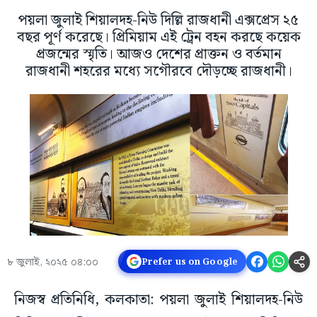
পয়লা জুলাই শিয়ালদহ-নিউ দিল্লি রাজধানী এক্সপ্রেস ২৫
বছর পূর্ণ করেছে। প্রিমিয়াম এই ট্রেন বহন করছে কয়েক
প্রজন্মের স্মৃতি। আজও দেশের প্রাক্তন ও বর্তমান
রাজধানী শহরের মধ্যে সগৌরবে দৌড়চ্ছে রাজধানী।
৮ জুলাই, ২০২৫ ০৪:০০
Prefer us on Google
নিজস্ব প্রতিনিধি, কলকাতা: পয়লা জুলাই শিয়ালদহ-নিউ