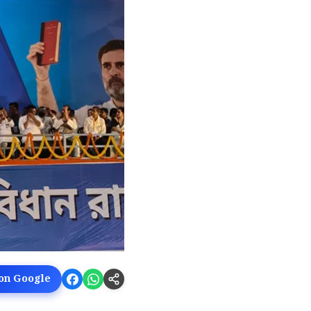
 on Google