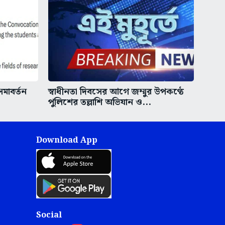
মাবর্তন
স্বাধীনতা দিবসের আগে জম্মুর উপকণ্ঠে
পুলিশের তল্লাশি অভিযান ও...
Download App
Social