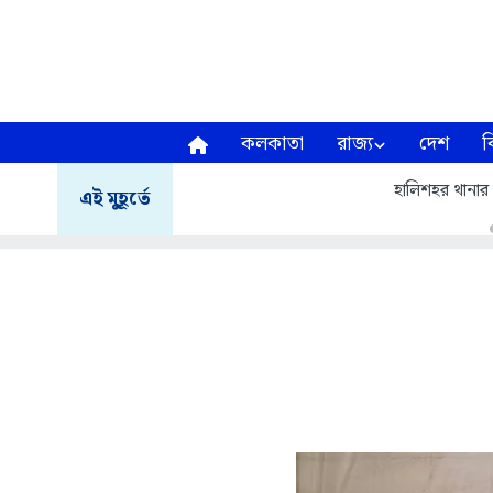
কলকাতা
রাজ্য
দেশ
ব
হালিশহর থানার
এই মুহূর্তে