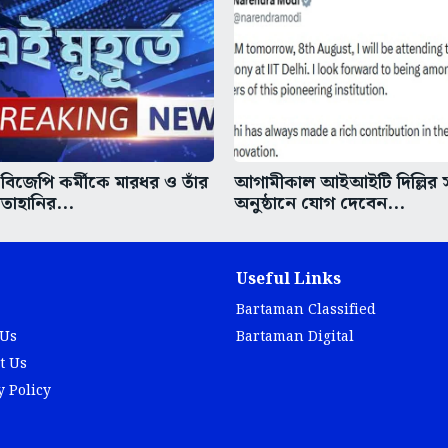
 বিজেপি কর্মীকে মারধর ও তাঁর
আগামীকাল আইআইটি দিল্লির স
লতাহানির...
অনুষ্ঠানে যোগ দেবেন...
Useful Links
Bartaman Classified
 Us
Bartaman Digital
t Us
y Policy