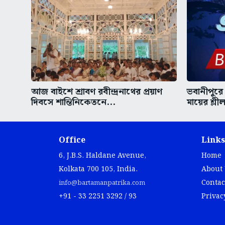
আজ বাইশে শ্রাবণ রবীন্দ্রনাথের প্রয়াণ
ভবানীপুরে
দিবসে শান্তিনিকেতনে...
মায়ের শ্লী
Office
Links
6, J.B.S. Haldane Avenue,
Home
Kolkata 700 105, India.
About
Contac
info@bartamanpatrika.com
+91 - 33 2251 3292 / 93
Privac