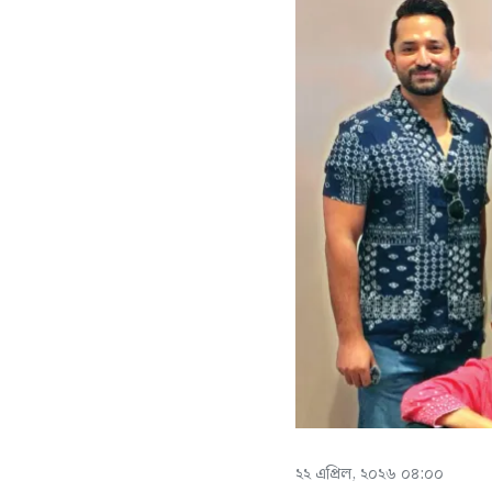
২২ এপ্রিল, ২০২৬ ০৪:০০