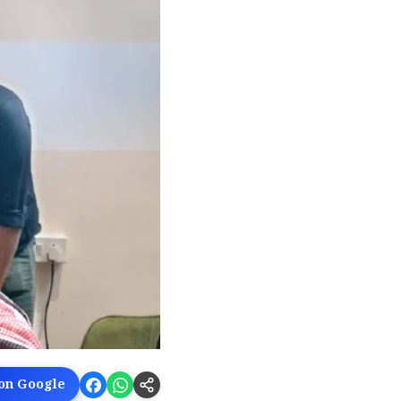
 on Google