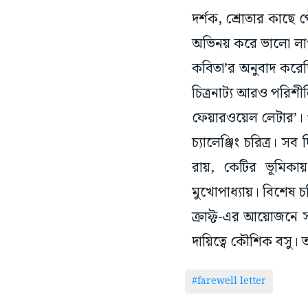
দর্শক, শ্রোতার কাছে 
অভিনয় করে ভালো লাগছে।
কবিতা’র অনুবাদ করে
চিত্রনাট্য আরও পরিশী
ফেয়ারওয়েল লেটার’। 
চ্যালেঞ্জিং চরিত্র। স
রায়, কেটির ভূমিকায়
মুখোপাধ্যায়। বিশেষ 
ক্রাফ্ট-এর আয়োজনে সম
দায়িত্বে কৌশিক বসু। 
#farewell letter