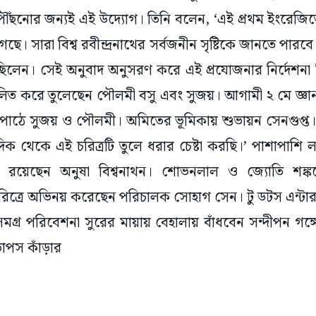
পৌঁছনোর জন্যই এই উদ্যোগ। তিনি বলেন, ‘এই প্রথম ইংরেজি
 সারা বিশ্ব রবীন্দ্রনাথের সর্বজনীন সৃষ্টিকে জানতে পারবে।’
ছিলেন। সেই অনুবাদ অনুসরণ করে এই প্রযোজনার নির্দেশনা
লিত করে তুলেছেন পৌলমী বসু এবং সুজয়। আগামী ২ মে জ্ঞান ম
পাঠে সুজয় ও পৌলমী। অমিতের ভূমিকায় শুভায়ন সেনগুপ্ত। 
ব দিক থেকে এই চরিত্রটি তুলে ধরার চেষ্টা করছি।’ পাশাপাশি লা
 রয়েছেন অনুষা বিশ্বনাথন। শোভনলাল ও জ্যোতি শঙ্কর
চরিত্রে অভিনয় করেছেন পরিচালক সোহাগ সেন। টু ডটস এন্টা
গ্র পরিবেশনা সুরের মায়ায় বেহালায় বাঁধবেন সন্দীপন গঙ্গ
তাপস কাঁড়ার