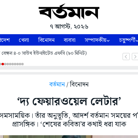
৭ আগস্ট, ২০২৬
িদেশ
খেলা
বিনোদন
ব্যবসা
সম্পাদকীয়
চতুষ্পর্ণী
স্ট বেঙ্গল ৪-০ সাউথ ইউনাইটেড এফসি (৮০ মিনিট)
বর্তমান
/ বিনোদন
‘দ্য ফেয়ারওয়েল লেটার’
ুর সমসাময়িক। তাঁর অনুভূতি, আদর্শ বর্তমান সময়ের পর
প্রাসঙ্গিক। ‘শেষের কবিতা’র কথাই ধরা যাক