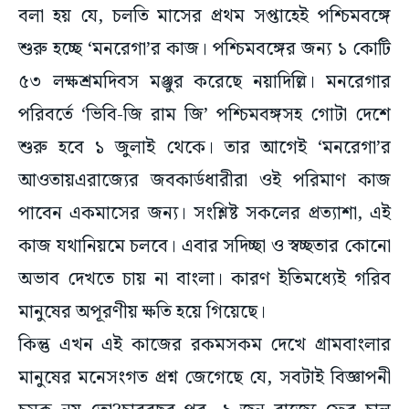
বলা হয় যে, চলতি মাসের প্রথম সপ্তাহেই পশ্চিমবঙ্গে
শুরু হচ্ছে ‘মনরেগা’র কাজ। পশ্চিমবঙ্গের জন্য ১ কোটি
৫৩ লক্ষশ্রমদিবস মঞ্জুর করেছে নয়াদিল্লি। মনরেগার
পরিবর্তে ‘ভিবি-জি রাম জি’ পশ্চিমবঙ্গসহ গোটা দেশে
শুরু হবে ১ জুলাই থেকে। তার আগেই ‘মনরেগা’র
আওতায়এরাজ্যের জবকার্ডধারীরা ওই পরিমাণ কাজ
পাবেন একমাসের জন্য। সংশ্লিষ্ট সকলের প্রত্যাশা, এই
কাজ যথানিয়মে চলবে। এবার সদিচ্ছা ও স্বচ্ছতার কোনো
অভাব দেখতে চায় না বাংলা। কারণ ইতিমধ্যেই গরিব
মানুষের অপূরণীয় ক্ষতি হয়ে গিয়েছে।
কিন্তু এখন এই কাজের রকমসকম দেখে গ্রামবাংলার
মানুষের মনেসংগত প্রশ্ন জেগেছে যে, সবটাই বিজ্ঞাপনী