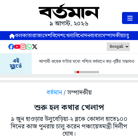
৯ আগস্ট, ২০২৬
কলকাতা
রাজ্য
দেশ
বিদেশ
খেলা
বিনোদন
ব্যবসা
সম্পাদকীয়
চতুষ্পর্ণ
এই
আগামী কয়েক ঘণ্টার মধ্যে পশ্চিম বর্ধমানে ঝড়-বৃষ্টির সম্ভাবনা
মুহূর্তে
বর্তমান
/ সম্পাদকীয়
শুরু হল কথার খেলাপ
৯ জুন হাওড়ার উলুবেড়িয়া-২ ব্লকে কোদাল হাতে১০০
দিনের কাজ পুনরায় চালু করেন পঞ্চায়েতমন্ত্রী দিলীপ
ঘোষ।