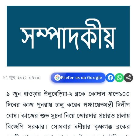
১৭ জুন, ২০২৬ ০৪:০০
Prefer us on Google
৯ জুন হাওড়ার উলুবেড়িয়া-২ ব্লকে কোদাল হাতে১০০
দিনের কাজ পুনরায় চালু করেন পঞ্চায়েতমন্ত্রী দিলীপ
ঘোষ। কাজের শুভ সূচনা নিয়ে জোরদার প্রচারও চালায়
বিজেপি সরকার। সোমবার নদীয়ার কৃষ্ণগঞ্জ ব্লকের