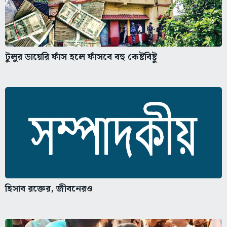
টুলুর ডায়েরি ফাঁস হলে ফাঁসবে বহু কেষ্টবিষ্টু
হিসাব রক্তের, জীবনেরও