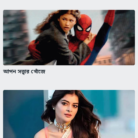
আপন সত্ত্বার খোঁজে