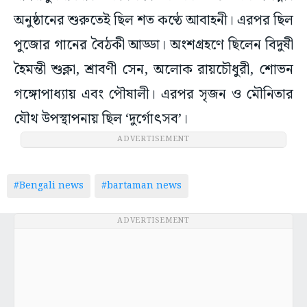
অনুষ্ঠানের শুরুতেই ছিল শত কণ্ঠে আবাহনী। এরপর ছিল
পুজোর গানের বৈঠকী আড্ডা। অংশগ্রহণে ছিলেন বিদুষী
হৈমন্তী শুক্লা, শ্রাবণী সেন, অলোক রায়চৌধুরী, শোভন
গঙ্গোপাধ্যায় এবং পৌষালী। এরপর সৃজন ও মৌনিতার
যৌথ উপস্থাপনায় ছিল ‘দুর্গোৎসব’।
ADVERTISEMENT
#Bengali news
#bartaman news
ADVERTISEMENT