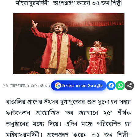
মহিষাসুরমর্দিনী। অংশগ্রহণ করেন ৩৫ জন শিল্পী
১৯ সেপ্টেম্বর, ২০২৫ ০৪:০০
Prefer us on Google
বাঙালির প্রাণের উৎসব দুর্গাপুজোর শুভ সূচনা হল সহায়
ফাউন্ডেশন আয়োজিত ‘তব জয়গানে ২৫’ শীর্ষক
অনুষ্ঠানের মধ্যে দিয়ে। এদিন মঞ্চে পরিবেশিত হয়
মহিষাসুরমর্দিনী। অংশগ্রহণ করেন ৩৫ জন শিল্পী।