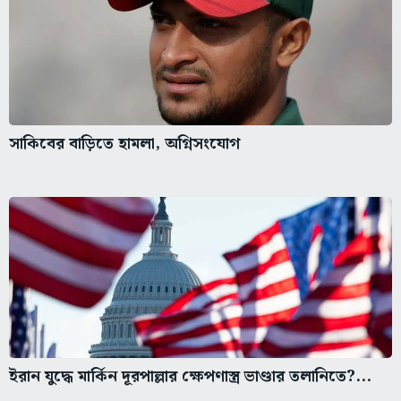
সাকিবের বাড়িতে হামলা, অগ্নিসংযোগ
ইরান যুদ্ধে মার্কিন দূরপাল্লার ক্ষেপণাস্ত্র ভাণ্ডার তলানিতে?...