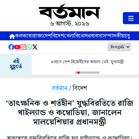
৬ আগস্ট, ২০২৬
কলকাতা
রাজ্য
দেশ
বিদেশ
খেলা
বিনোদন
ব্যবসা
সম্পাদকীয়
চতুষ্পর্ণ
এই
এখানে দেশ বিরোধীদের জায়গা নেই: মুখ্যমন্ত্রী
মুহূর্তে
বর্তমান
/ বিদেশ
‘তাৎক্ষনিক ও শর্তহীন’ যুদ্ধবিরতিতে রাজি
থাইল্যান্ড ও কম্বোডিয়া, জানালেন
মালয়েশিয়ার প্রধানমন্ত্রী
অবশেষে যুদ্ধবিরতিতে রাজি হল থাইল্যান্ড ও কম্বোডিয়া।