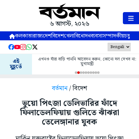
৬ আগস্ট, ২০২৬
কলকাতা
রাজ্য
দেশ
বিদেশ
খেলা
বিনোদন
ব্যবসা
সম্পাদকীয়
চতুষ্পর্ণ
এখনও যাঁরা বাড়ি পাননি আবেদন করুন, কোনো দল দেখব না:
এই
মুখ্যমন্ত্রী
মুহূর্তে
বর্তমান
/ বিদেশ
ভুয়ো পিৎজা ডেলিভারির ফাঁদে
ফিলাডেলফিয়ায় গুলিতে ঝাঁঝরা
তেলেঙ্গানার যুবক
মার্কিন যুক্তরাষ্ট্রের ফিলাডেলফিয়ায় ভুয়ো পিৎজা