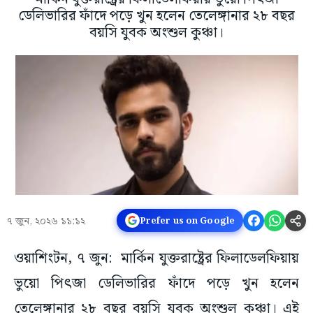
ডেলিভারির ফাঁদে পড়ে খুন হলেন তেলেঙ্গানার ২৮ বছর
বয়সি যুবক অংশুল কুঞ্চা।
৭ জুন, ২০২৬ ১১:১২
Prefer us on Google
ওয়াশিংটন, ৭ জুন: মার্কিন যুক্তরাষ্ট্রের ফিলাডেলফিয়ায়
ভুয়ো পিৎজা ডেলিভারির ফাঁদে পড়ে খুন হলেন
তেলেঙ্গানার ২৮ বছর বয়সি যুবক অংশুল কুঞ্চা। এই