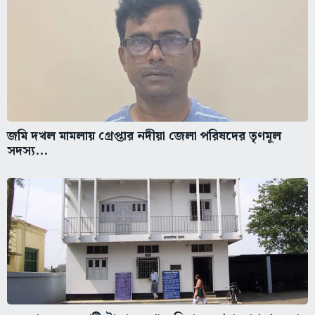
জমি দখল মামলায় গ্রেপ্তার নদীয়া জেলা পরিষদের তৃণমূল
সদস্য...