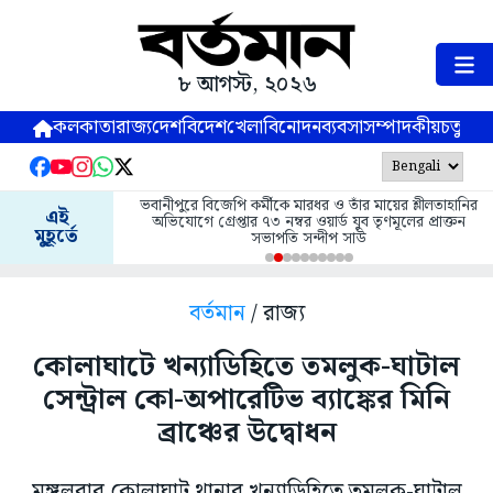
৮ আগস্ট, ২০২৬
কলকাতা
রাজ্য
দেশ
বিদেশ
খেলা
বিনোদন
ব্যবসা
সম্পাদকীয়
চতুষ্পর্ণ
ভবানীপুরে বিজেপি কর্মীকে মারধর ও তাঁর মায়ের শ্লীলতাহানির
এই
অভিযোগে গ্রেপ্তার ৭৩ নম্বর ওয়ার্ড যুব তৃণমূলের প্রাক্তন
মুহূর্তে
সভাপতি সন্দীপ সাউ
বর্তমান
/ রাজ্য
কোলাঘাটে খন্যাডিহিতে তমলুক-ঘাটাল
সেন্ট্রাল কো-অপারেটিভ ব্যাঙ্কের মিনি
ব্রাঞ্চের উদ্বোধন
মঙ্গলবার কোলাঘাট থানার খন্যাডিহিতে তমলুক-ঘাটাল