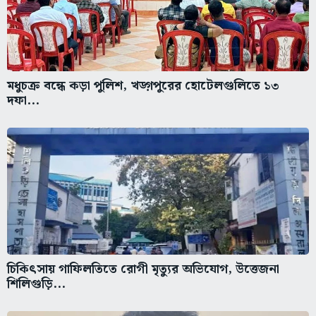
মধুচক্র বন্ধে কড়া পুলিশ, খড়্গপুরের হোটেলগুলিতে ১৩
দফা...
চিকিৎসায় গাফিলতিতে রোগী মৃত্যুর অভিযোগ, উত্তেজনা
শিলিগুড়ি...