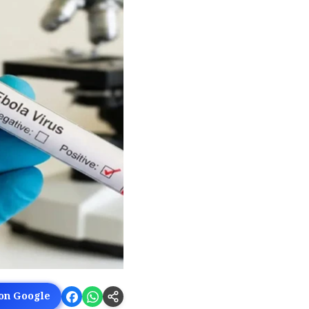
 on Google