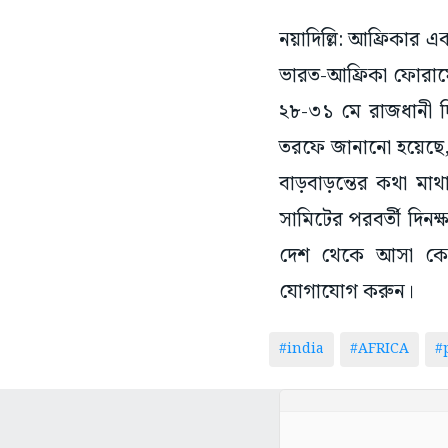
নয়াদিল্লি: আফ্রিকার 
ভারত-আফ্রিকা ফোরামে
২৮-৩১ মে রাজধানী দি
তরফে জানানো হয়েছে,
বাড়বাড়ন্তের কথা মা
সামিটের পরবর্তী দিনক
দেশ থেকে আসা কোনো 
যোগাযোগ করুন।
#india
#AFRICA
#