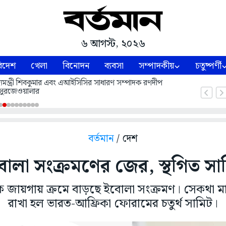
৬ আগস্ট, ২০২৬
িদেশ
খেলা
বিনোদন
ব্যবসা
সম্পাদকীয়
চতুষ্পর্ণী
 মুখ্যমন্ত্রী শিবকুমার এবং এআইসিসির সাধারণ সম্পাদক রণদীপ
সুরজেওয়ালার
বর্তমান
/ দেশ
োলা সংক্রমণের জের, স্থগিত সা
 জায়গায় ক্রমে বাড়ছে ইবোলা সংক্রমণ। সেকথা মা
রাখা হল ভারত-আফ্রিকা ফোরামের চতুর্থ সামিট।