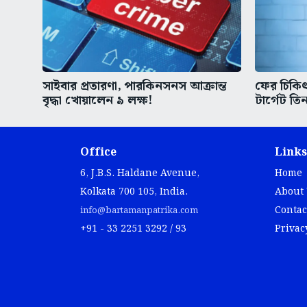
সাইবার প্রতারণা, পারকিনসনস আক্রান্ত
ফের চিকিৎস
বৃদ্ধা খোয়ালেন ৯ লক্ষ!
টার্গেট তিন
Office
Links
6, J.B.S. Haldane Avenue,
Home
Kolkata 700 105, India.
About
Contac
info@bartamanpatrika.com
+91 - 33 2251 3292 / 93
Privac