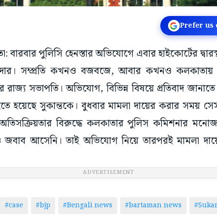
Prefer us
তা: বারবার পুলিসি হেনস্তার অভিযোগে এবার হাইকোর্টের দ্বার
ুমদার। সম্প্রতি কখনও বজবজে, আবার কখনও কলকাতায় প
র রাজ্য সভাপতি। অভিযোগ, বিভিন্ন বিষয়ে প্রতিবাদ জানাতে
হতে হয়েছে সুকান্তকে। বুধবার মামলা দায়ের করার সময় সে
তিসক্রিয়তার বিরুদ্ধে কলকাতার পুলিস কমিশনার মনোজ 
নও জবাব আসেনি। তাই অভিযোগ নিয়ে তারপরই মামলা দায়
ADVERTISEMENT
#case
#bjp
#Bengali news
#bartaman news
#Suka