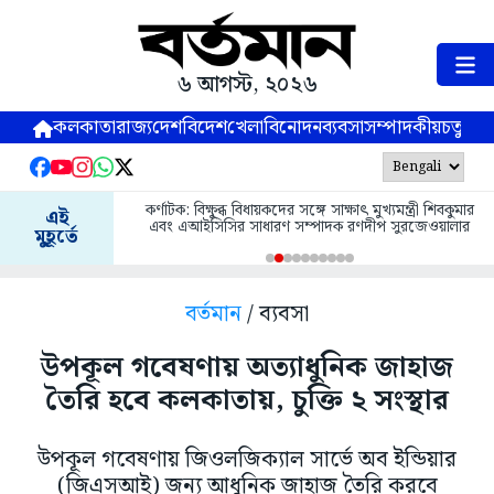
৬ আগস্ট, ২০২৬
কলকাতা
রাজ্য
দেশ
বিদেশ
খেলা
বিনোদন
ব্যবসা
সম্পাদকীয়
চতুষ্পর্ণ
কর্ণাটক: বিক্ষুব্ধ বিধায়কদের সঙ্গে সাক্ষাৎ মুখ্যমন্ত্রী শিবকুমার
এই
এবং এআইসিসির সাধারণ সম্পাদক রণদীপ সুরজেওয়ালার
মুহূর্তে
বর্তমান
/ ব্যবসা
উপকূল গবেষণায় অত্যাধুনিক জাহাজ
তৈরি হবে কলকাতায়, চুক্তি ২ সংস্থার
উপকূল গবেষণায় জিওলজিক্যাল সার্ভে অব ইন্ডিয়ার
(জিএসআই) জন্য আধুনিক জাহাজ তৈরি করবে