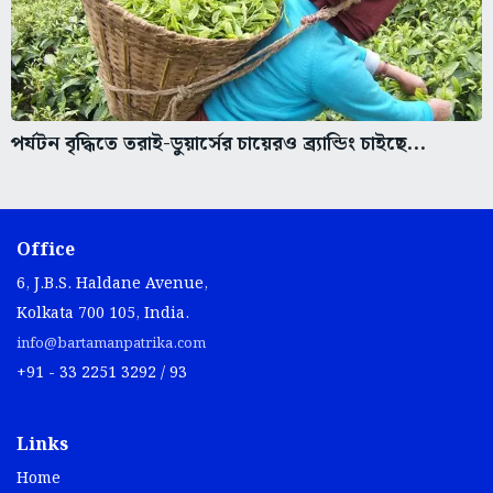
পর্যটন বৃদ্ধিতে তরাই-ডুয়ার্সের চায়েরও ব্র্যান্ডিং চাইছে...
Office
6, J.B.S. Haldane Avenue,
Kolkata 700 105, India.
info@bartamanpatrika.com
+91 - 33 2251 3292 / 93
Links
Home