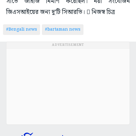
সার্ভে জাহাজ নির্মাণ করেছিল। নয়া সংযোজন
জিএসআইয়ের জন্য দু’টি সিআরভি।  নিজস্ব চিত্র
#Bengali news
#bartaman news
ADVERTISEMENT