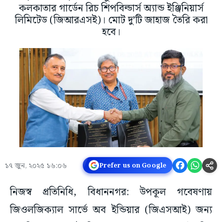
কলকাতার গার্ডেন রিচ শিপবিল্ডার্স অ্যান্ড ইঞ্জিনিয়ার্স
লিমিটেড (জিআরএসই)। মোট দু’টি জাহাজ তৈরি করা
হবে।
১৭ জুন, ২০২৫ ১৬:০৬
Prefer us on Google
নিজস্ব প্রতিনিধি, বিধাননগর: উপকূল গবেষণায়
জিওলজিক্যাল সার্ভে অব ইন্ডিয়ার (জিএসআই) জন্য