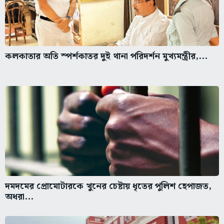
কলকাতার অতি স্পর্শকাতর দুই থানা পরিদর্শন মুখ্যমন্ত্রীর,...
দমদমের প্রোমোটারকে খুনের চেষ্টায় ধৃতের পুলিশ হেপাজত,
অধরা...