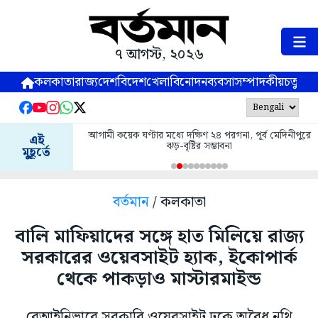
৭ আগস্ট, ২০২৬
কলকাতা
রাজ্য
দেশ
বিদেশ
খেলা
বিনোদন
ব্যবসা
সম্পাদকীয়
চতুষ্পর্ণ
আগামী কয়েক ঘণ্টার মধ্যে দক্ষিণ ২৪ পরগনা, পূর্ব মেদিনীপুরে
এই
ঝড়-বৃষ্টির সম্ভাবনা
মুহূর্তে
বর্তমান
/ কলকাতা
বালি মাফিয়াদের সঙ্গে হাত মিলিয়ে রাজ্য
সরকারের ওয়েবসাইট হ্যাক, ইকোপার্ক
থেকে পাকড়াও মাস্টারমাইন্ড
বেআইনিভাবে সরকারি ওয়েবসাইট ঢুকে অবৈধ নথি