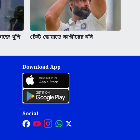
াজে খুশি
টেস্ট স্কোয়াডে কাশ্মীরের নবি
Download App
Social