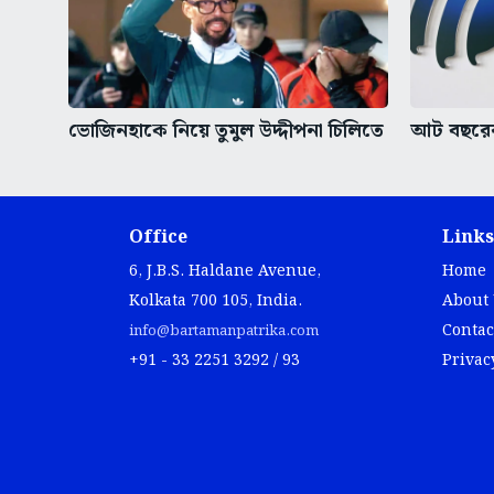
ভোজিনহাকে নিয়ে তুমুল উদ্দীপনা চিলিতে
আট বছরের 
Office
Links
6, J.B.S. Haldane Avenue,
Home
Kolkata 700 105, India.
About
Contac
info@bartamanpatrika.com
+91 - 33 2251 3292 / 93
Privac