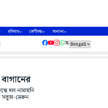
রবিবার
শ্রেণীবদ্ধ
অন্যান্য
ন বাগানের
দ্ধে দল নামায়নি
 সবুজ-মেরুন