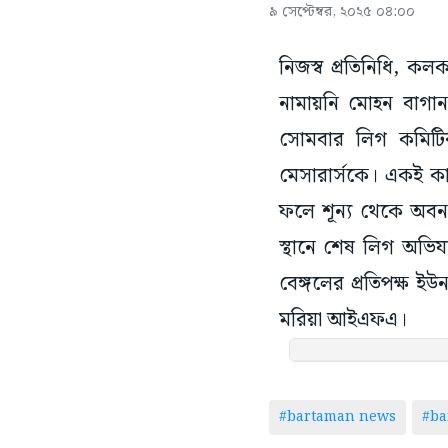
৯ সেপ্টেম্বর, ২০২৫ ০৪:০০
নিজস্ব প্রতিনিধি, কল
নামায়নি মোহন বাগা
সোমবার লিগ কমিটির 
মেসারার্সকে। একই কার
ফলে শূন্য থেকে অবন
স্থানে শেষ লিগ অভিযা
বেঙ্গলের প্রতিপক্ষ ই
মরিয়া আইএফএ।
#bartaman news
#ba