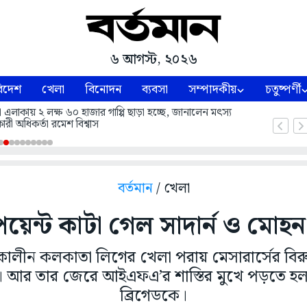
৬ আগস্ট, ২০২৬
িদেশ
খেলা
বিনোদন
ব্যবসা
সম্পাদকীয়
চতুষ্পর্ণী
লাকায় ২ লক্ষ ৬০ হাজার গাপ্পি ছাড়া হচ্ছে, জানালেন মৎস্য
ারী অধিকর্তা রমেশ বিশ্বাস
বর্তমান
/ খেলা
য়েন্ট কাটা গেল সাদার্ন ও মোহ
াকালীন কলকাতা লিগের খেলা পরায় মেসারার্সের বিরু
। আর তার জেরে আইএফএ’র শাস্তির মুখে পড়তে হল
ব্রিগেডকে।