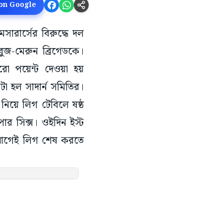
 on Google
সারার্সের বিরুদ্ধে দল
জ-মেরুন ব্রিগেডকে।
ুরো পয়েন্ট দেওয়া হয়
টা হল সাদার্ন সমিতির।
িয়ে লিগ টেবিলে ষষ্ঠ
পার সিক্স। ওইদিন ইস্ট
োর আগেই লিগ শেষ করতে