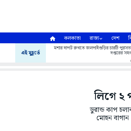
কলকাতা
রাজ্য
দেশ
ব
মশার দাপট রুখতে জলপাইগুড়ির চারটি পুরসভা এ
এই মুহূর্তে
দপ্তরের সহক
লিগে ২ প
ডুরান্ড কাপ চল
মোহন বাগান