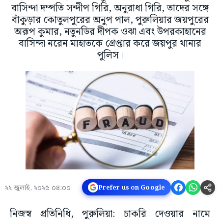
বাসিন্দা দম্পতি সন্দীপ গিরি, অনুরাধা গিরি, তাদের সঙ্গে
বাঁকুড়ার কোতুলপুরের অনুপ পাল, পুরুলিয়ার জয়পুরের
অরূপ কুমার, নতুনডির দীপক ওঝা এবং উপরকাহানের
বাসিন্দা নরেন মাহাতকে গ্রেপ্তার করে জয়পুর থানার
পুলিস।
২২ জুলাই, ২০২৫ ০৪:০০
Prefer us on Google
নিজস্ব প্রতিনিধি, পুরুলিয়া: চাকরি দেওয়ার নামে